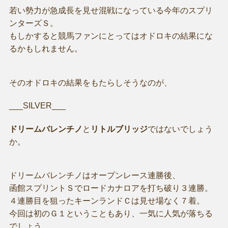
若い勢力が急成長を見せ混戦になっている今年のスプリ
ンターズＳ。
もしかすると競馬ファンにとってはオドロキの結果にな
るかもしれません。
そのオドロキの結果をもたらしそうなのが、
___SILVER___
ドリームバレンチノ
と
リトルブリッジ
ではないでしょう
か。
ドリームバレンチノはオープンレース連勝後、
函館スプリントＳでロードカナロアを打ち破り３連勝。
４連勝目を狙ったキーンランドＣは見せ場なく７着。
今回は初のＧ１ということもあり、一気に人気が落ちる
でしょう。