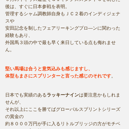
後は、すぐに日本参戦を表明。
管理するシャム調教師自身もＪＣ２着のインディジェナ
スや
安田記念を制したフェアリーキングプロ―ンに関わった
経験もあり、
外国馬３頭の中で最も早く来日している点も侮れませ
ん。
堅い馬場は合うと意気込みも感じますし、
体型もまさにスプリンターと言った感じのそれです
。
日本でも実績のある
ラッキーナイン
は要注意かもしれま
せんが、
それ以上にここを勝てばグローバルスプリントシリーズ
の賞金の
約８０００万円が手に入るリトルブリッジの方がモチベ