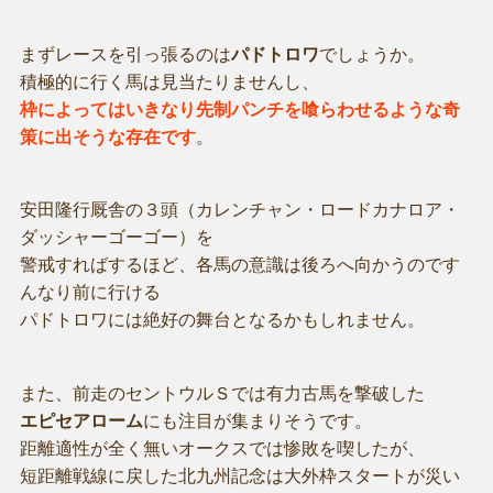
まずレースを引っ張るのは
パドトロワ
でしょうか。
積極的に行く馬は見当たりませんし、
枠によってはいきなり先制パンチを喰らわせるような奇
策に出そうな存在です
。
安田隆行厩舎の３頭（カレンチャン・ロードカナロア・
ダッシャーゴーゴー）を
警戒すればするほど、各馬の意識は後ろへ向かうのです
んなり前に行ける
パドトロワには絶好の舞台となるかもしれません。
また、前走のセントウルＳでは有力古馬を撃破した
エピセアローム
にも注目が集まりそうです。
距離適性が全く無いオークスでは惨敗を喫したが、
短距離戦線に戻した北九州記念は大外枠スタートが災い