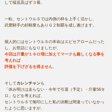
して猛追及ばず３着。
一転、セントウルＳでは内側の枠を上手く活かし、
武豊騎手の好騎乗もありＧ２制覇を成し遂げます。
個人的にはセントウルＳの本命はエピセアロームだった
し、お世話にもなりましたが、
今回は斤量が１キロ増に加えてマークも厳しくなる事を
考えれば
評価を下げざるを得ません
。
そして
カレンチャン
も
「休み明けは走らない・今年で引退（予定）・斤量56キ
ロ」などを考えれば、
セントウルＳで無印にした私の決断は間違っていなかっ
たように思いますが、