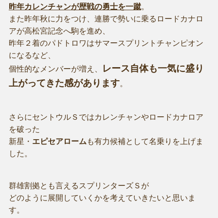
昨年カレンチャンが歴戦の勇士を一蹴
。
また昨年秋に力をつけ、連勝で勢いに乗るロードカナロ
アが高松宮記念へ駒を進め、
昨年２着のパドトロワはサマースプリントチャンピオン
になるなど、
レース自体も一気に盛り
個性的なメンバーが増え、
上がってきた感があります
。
さらにセントウルＳではカレンチャンやロードカナロア
を破った
新星・
エピセアローム
も有力候補として名乗りを上げま
した。
群雄割拠とも言えるスプリンターズＳが
どのように展開していくかを考えていきたいと思いま
す。