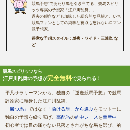
競馬予想”であたり馬を引き当てる、競馬スピリ
ッツ専属の予想家「江戸川乱舞」。
過去の傾向なども加味した総合的な見解と、いち
競馬ファンとしての純粋な視点も忘れないロマン
派予想家。
得意な予想スタイル：単複・ワイド・三連単 な
ど
競馬スピリッツなら
完全無料
江戸川乱舞の予想が
で見られる！
平凡サラリーマンから、独自の「逆走競馬予想」で競馬
評論家に転身した江戸川乱舞。
「勝つ馬」
ではなく
「負ける馬」から選ぶ
をモットーに
独自の予想を繰り広げ、
高配当
の
的中レース
を
量産中！
初心者では目の届かない見落とされがちな馬を選び、的