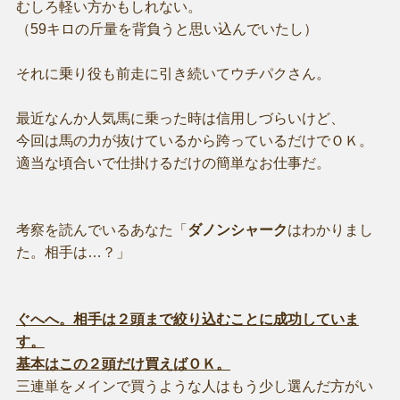
むしろ軽い方かもしれない。
（59キロの斤量を背負うと思い込んでいたし）
それに乗り役も前走に引き続いてウチパクさん。
最近なんか人気馬に乗った時は信用しづらいけど、
今回は馬の力が抜けているから跨っているだけでＯＫ。
適当な頃合いで仕掛けるだけの簡単なお仕事だ。
考察を読んでいるあなた「
ダノンシャーク
はわかりまし
た。相手は…？」
ぐへへ。相手は２頭まで絞り込むことに成功していま
す。
基本はこの２頭だけ買えばＯＫ。
三連単をメインで買うような人はもう少し選んだ方がい