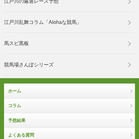
江戸川の厳選レース予想
江戸川乱舞コラム「Alohaな競馬」
馬スピ黒板
競馬場さんぽシリーズ
ホーム
コラム
予想結果
よくある質問