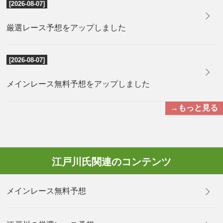
[2026-08-07]
厳選レース予想をアップしました
[2026-08-07]
メインレース無料予想をアップしました
→もっと見る
江戸川氏関連のコンテンツ
メインレース無料予想