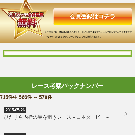
会員登録はコチラ
レース考察バックナンバー
715件中 566件 ～ 570件
2015-05-26
ひたすら内枠の馬を狙うレース－日本ダービー－