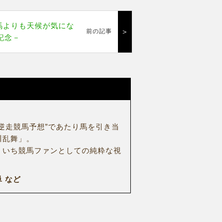
ﾞの馬よりも天候が気にな
＞
前の記事
記念－
逆走競馬予想”であたり馬を引き当
川乱舞」。
、いち競馬ファンとしての純粋な視
 など