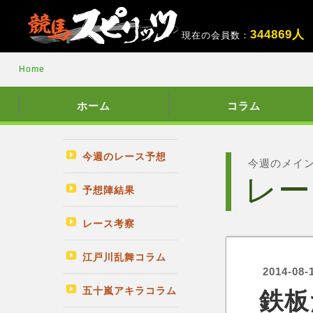
3
4
4
8
6
9
人
現在の会員数：
Home
ホーム
コラム
今週のレース予想
今週のメイ
レー
予想陣結果
レース考察
江戸川乱舞コラム
2014-08-
五十嵐アキラコラム
鉄板