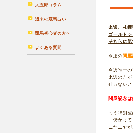
大五郎コラム
週末の競馬占い
来週、札幌
競馬初心者の方へ
ゴールドシ
そちらに気
よくある質問
今週の
関屋
今週唯一の
来週の方が
仕方ないと
関屋記念は
もう特別登
「儲かって
ニヤニヤが