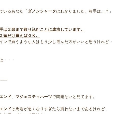
でいるあなた「
ダノンシャーク
はわかりました。相手は…？」
手は２頭まで絞り込むことに成功しています。
２頭だけ買えばＯＫ。
インで買うような人はもう少し選んだ方がいいと思うけれど・
は・・・
R___
エンド
、
マジェスティハーツ
で問題ないと見てます。
エンド
は馬場が悪くなりすぎたら買わないまであるけれど、