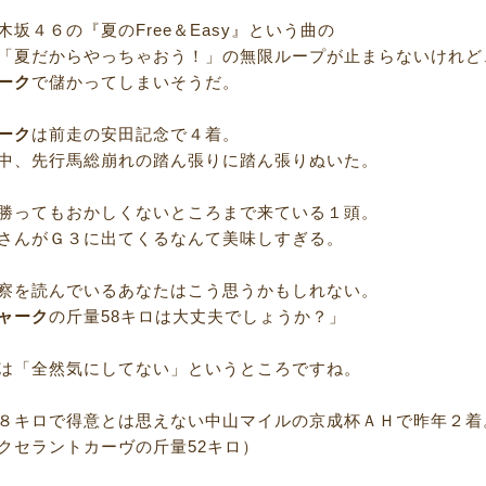
木坂４６の『夏のFree＆Easy』という曲の
「夏だからやっちゃおう！」の無限ループが止まらないけれど
ーク
で儲かってしまいそうだ。
ーク
は前走の安田記念で４着。
中、先行馬総崩れの踏ん張りに踏ん張りぬいた。
勝ってもおかしくないところまで来ている１頭。
さんがＧ３に出てくるなんて美味しすぎる。
察を読んでいるあなたはこう思うかもしれない。
ャーク
の斤量58キロは大丈夫でしょうか？」
は「全然気にしてない」というところですね。
８キロで得意とは思えない中山マイルの京成杯ＡＨで昨年２着
クセラントカーヴの斤量52キロ）