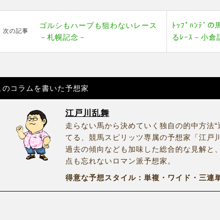
ゴルシもハープも狙わないレース
ﾄｯﾌﾟﾊﾝﾃ
次の記事
－札幌記念－
るﾚｰｽ－小倉
このコラムを書いた予想家
江戸川乱舞
走らない馬から決めていく独自の的中方法“
てる、競馬スピリッツ専属の予想家「江戸
過去の傾向なども加味した総合的な見解と
点も忘れないロマン派予想家。
得意な予想スタイル：単複・ワイド・三連単