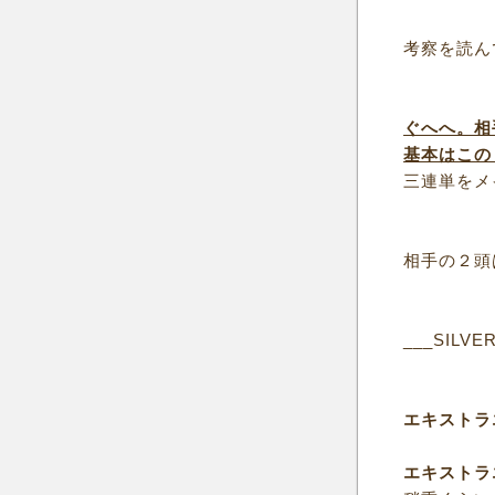
考察を読ん
ぐへへ。相
基本はこの
三連単をメ
相手の２頭
___SILVE
エキストラ
エキストラ