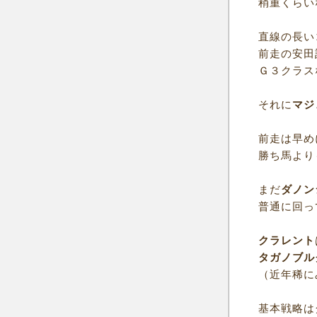
稍重くらい
直線の長い
前走の安田
Ｇ３クラス
それに
マジ
前走は早め
勝ち馬より
まだ
ダノン
普通に回っ
クラレント
タガノブル
（近年稀に
基本戦略は