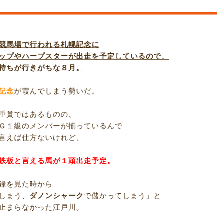
競馬場で行われる札幌記念に
ップやハープスターが出走を予定しているので、
持ちが行きがちな８月。
記念
が霞んでしまう勢いだ。
重賞ではあるものの、
Ｇ１級のメンバーが揃っているんで
言えば仕方ないけれど、
鉄板と言える馬が１頭出走予定。
録を見た時から
しまう、
ダノンシャーク
で儲かってしまう」と
止まらなかった江戸川。