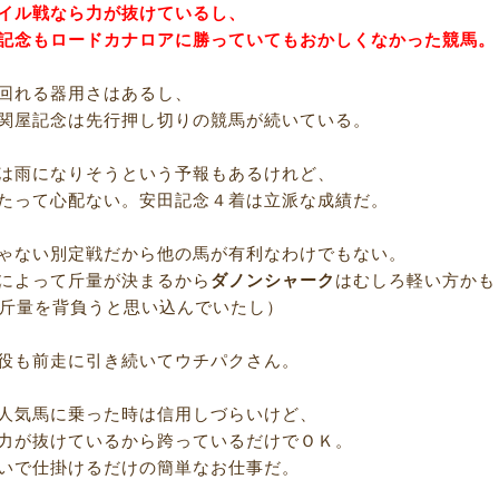
イル戦なら力が抜けているし、
記念もロードカナロアに勝っていてもおかしくなかった競馬。
回れる器用さはあるし、
関屋記念は先行押し切りの競馬が続いている。
は雨になりそうという予報もあるけれど、
たって心配ない。安田記念４着は立派な成績だ。
ゃない別定戦だから他の馬が有利なわけでもない。
によって斤量が決まるから
ダノンシャーク
はむしろ軽い方かも
の斤量を背負うと思い込んでいたし）
役も前走に引き続いてウチパクさん。
人気馬に乗った時は信用しづらいけど、
力が抜けているから跨っているだけでＯＫ。
いで仕掛けるだけの簡単なお仕事だ。