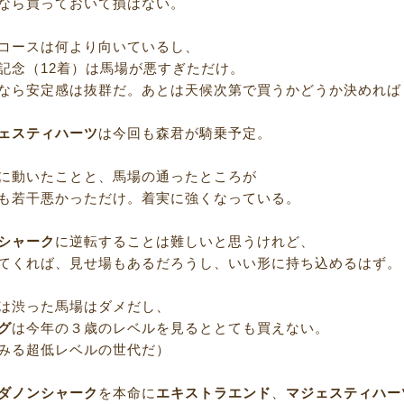
なら買っておいて損はない。
コースは何より向いているし、
記念（12着）は馬場が悪すぎただけ。
なら安定感は抜群だ。あとは天候次第で買うかどうか決めれば
ェスティハーツ
は今回も森君が騎乗予定。
に動いたことと、馬場の通ったところが
も若干悪かっただけ。着実に強くなっている。
シャーク
に逆転することは難しいと思うけれど、
てくれば、見せ場もあるだろうし、いい形に持ち込めるはず。
は渋った馬場はダメだし、
グ
は今年の３歳のレベルを見るととても買えない。
みる超低レベルの世代だ）
ダノンシャーク
を本命に
エキストラエンド
、
マジェスティハー