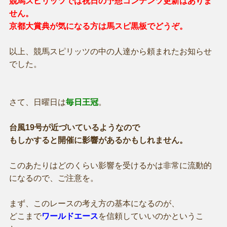
競馬スピリッツでは祝日の予想コンテンツ更新はありま
せん。
京都大賞典が気になる方は馬スピ黒板でどうぞ。
以上、競馬スピリッツの中の人達から頼まれたお知らせ
でした。
さて、日曜日は
毎日王冠
。
台風19号が近づいているようなので
もしかすると開催に影響があるかもしれません。
このあたりはどのくらい影響を受けるかは非常に流動的
になるので、ご注意を。
まず、このレースの考え方の基本になるのが、
どこまで
ワールドエース
を信頼していいのかというこ