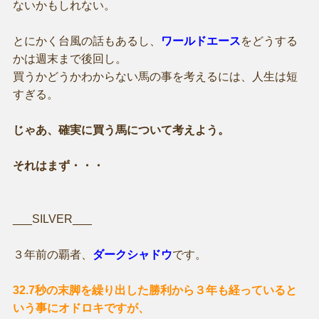
ないかもしれない。
とにかく台風の話もあるし、
ワールドエース
をどうする
かは週末まで後回し。
買うかどうかわからない馬の事を考えるには、人生は短
すぎる。
じゃあ、確実に買う馬について考えよう。
それはまず・・・
___SILVER___
３年前の覇者、
ダークシャドウ
です。
32.7秒の末脚を繰り出した勝利から３年も経っていると
いう事にオドロキですが、