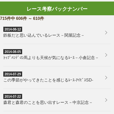
レース考察バックナンバー
715件中 606件 ～ 610件
2014-08-12
鉄板だと思い込んでいるレース－関屋記念－
2014-08-05
ﾄｯﾌﾟﾊﾝﾃﾞの馬よりも天候が気になるﾚｰｽ－小倉記念－
2014-07-29
この季節がやってきたことを感じるﾚｰｽ-ｱｲﾋﾞｽSD-
2014-07-22
森君と森君のことを思い出すレース－中京記念－