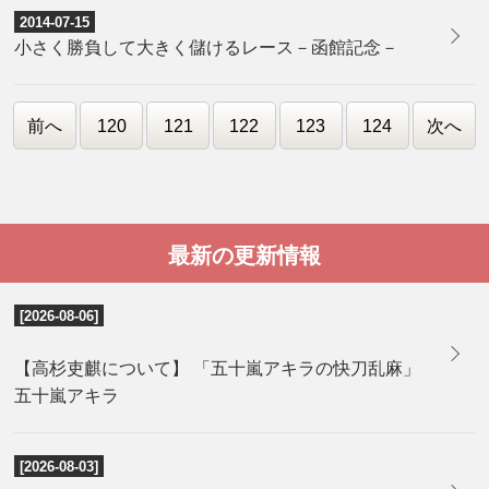
2014-07-15
小さく勝負して大きく儲けるレース－函館記念－
前へ
120
121
122
123
124
次へ
最新の更新情報
[2026-08-06]
【高杉吏麒について】 「五十嵐アキラの快刀乱麻」
五十嵐アキラ
[2026-08-03]