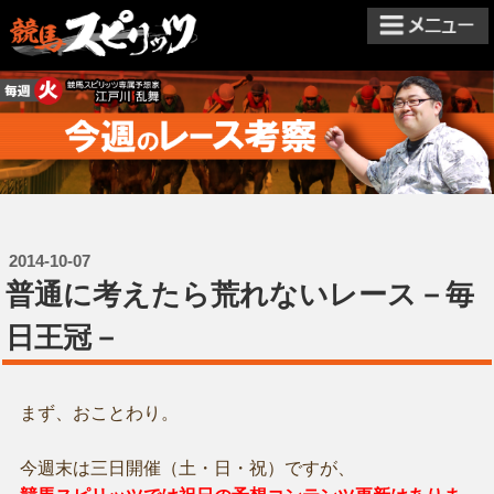
2014-10-07
普通に考えたら荒れないレース－毎
日王冠－
まず、おことわり。
今週末は三日開催（土・日・祝）ですが、