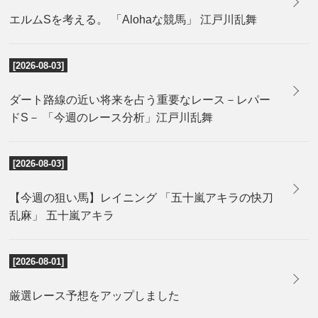
エルムSを考える。 「Alohaな競馬」 江戸川乱舞
[2026-08-03]
ダート路線の近い将来を占う重要なレース－レパー
ドS－ 「今週のレース分析」江戸川乱舞
[2026-08-03]
【今週の狙い馬】レイニング 「五十嵐アキラの快刀
乱麻」 五十嵐アキラ
[2026-08-01]
厳選レース予想をアップしました