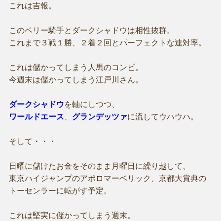
これは吉報。
このベリー騎手とダークシャドウは相性抜群。
これまで３戦１勝、２着２回とパーフェクトな連対率。
これは儲かってしまう人馬のコンビ。
今週末は儲かってしまう江戸川さん。
ダークシャドウ
を軸にしつつ、
ワールドエース
、
グランデッツァ
に流してウハウハ。
そして・・・
日曜に儲けたお金をそのまま月曜日に繰り越して、
東京ハイジャンプのアポロマーベリック、京都大賞典の
トーセンラーに転がす予定。
これは堅実に儲かってしまう週末。