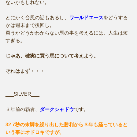
ないかもしれない。
とにかく台風の話もあるし、
ワールドエース
をどうする
かは週末まで後回し。
買うかどうかわからない馬の事を考えるには、人生は短
すぎる。
じゃあ、確実に買う馬について考えよう。
それはまず・・・
___SILVER___
３年前の覇者、
ダークシャドウ
です。
32.7秒の末脚を繰り出した勝利から３年も経っていると
いう事にオドロキですが、