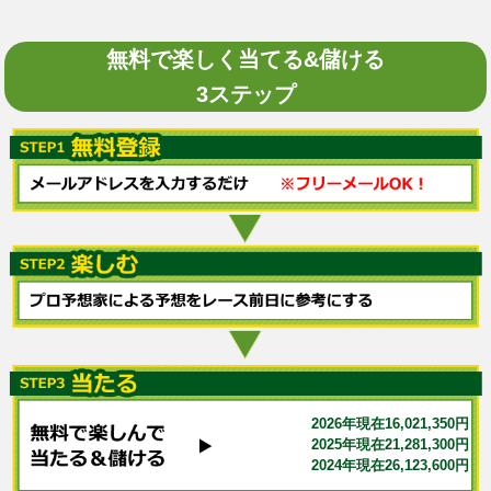
無料で楽しく当てる&儲ける
3ステップ
2026年現在16,021,350円
2025年現在21,281,300円
2024年現在26,123,600円