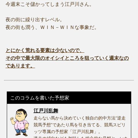
今週末こそ儲かってしまう江戸川さん。
夜の街に繰り出すレベル。
夜の街も潤う、ＷＩＮ－ＷＩＮな事象だ。
とにかく荒れる要素は少ないので、
その中で最大限のオイシイところを狙っていく週末なの
であります。
このコラムを書いた予想家
江戸川乱舞
走らない馬から決めていく独自の的中方法“逆走
競馬予想”であたり馬を引き当てる、競馬スピリ
ッツ専属の予想家「江戸川乱舞」。