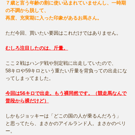
７歳と言う年齢の割に使い込まれていませんし、一時期
の不調から脱して、
再度、充実期に入った印象があるお馬さん。
ただ今回、買いたい要因はこれだけではありません。
むしろ注目したのは、斤量。
ここ２戦はハンデ戦や別定戦に出走していたので、
58キロや59キロという重たい斤量を背負っての出走にな
ってしまってました。
今回は56キロで出走。もう裸同然です。（競走馬なんで
普段から裸だけど）
しかもジョッキーは「どこの国の人が乗るんだろう」
と思ってたら、まさかのアイルランド人。まさかのベリ
ー。