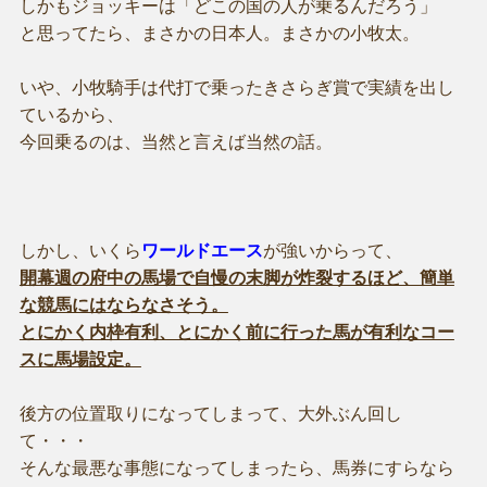
しかもジョッキーは「どこの国の人が乗るんだろう」
と思ってたら、まさかの日本人。まさかの小牧太。
いや、小牧騎手は代打で乗ったきさらぎ賞で実績を出し
ているから、
今回乗るのは、当然と言えば当然の話。
しかし、いくら
ワールドエース
が強いからって、
開幕週の府中の馬場で自慢の末脚が炸裂するほど、簡単
な競馬にはならなさそう。
とにかく内枠有利、とにかく前に行った馬が有利なコー
スに馬場設定。
後方の位置取りになってしまって、大外ぶん回し
て・・・
そんな最悪な事態になってしまったら、馬券にすらなら