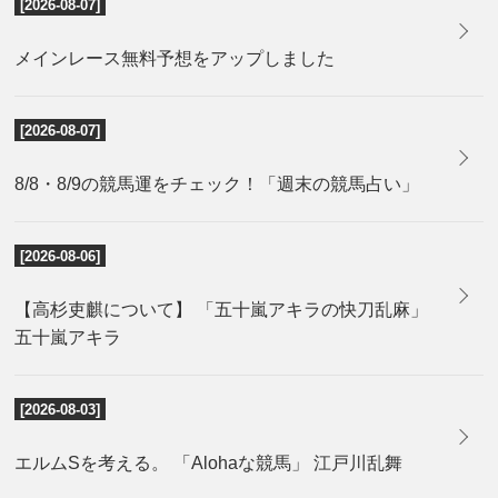
[2026-08-07]
メインレース無料予想をアップしました
[2026-08-07]
8/8・8/9の競馬運をチェック！「週末の競馬占い」
[2026-08-06]
【高杉吏麒について】 「五十嵐アキラの快刀乱麻」
五十嵐アキラ
[2026-08-03]
エルムSを考える。 「Alohaな競馬」 江戸川乱舞