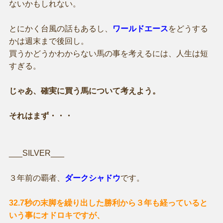
ないかもしれない。
とにかく台風の話もあるし、
ワールドエース
をどうする
かは週末まで後回し。
買うかどうかわからない馬の事を考えるには、人生は短
すぎる。
じゃあ、確実に買う馬について考えよう。
それはまず・・・
___SILVER___
３年前の覇者、
ダークシャドウ
です。
32.7秒の末脚を繰り出した勝利から３年も経っていると
いう事にオドロキですが、