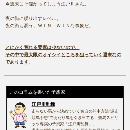
今週末こそ儲かってしまう江戸川さん。
夜の街に繰り出すレベル。
夜の街も潤う、ＷＩＮ－ＷＩＮな事象だ。
とにかく荒れる要素は少ないので、
その中で最大限のオイシイところを狙っていく週末なの
であります。
このコラムを書いた予想家
江戸川乱舞
走らない馬から決めていく独自の的中方法“逆走
競馬予想”であたり馬を引き当てる、競馬スピリ
ッツ専属の予想家「江戸川乱舞」。