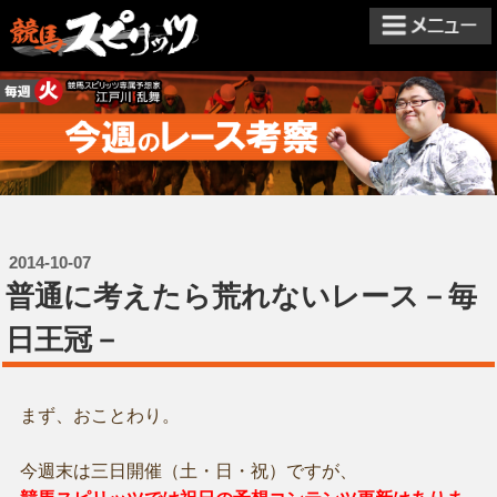
2014-10-07
普通に考えたら荒れないレース－毎
日王冠－
まず、おことわり。
今週末は三日開催（土・日・祝）ですが、