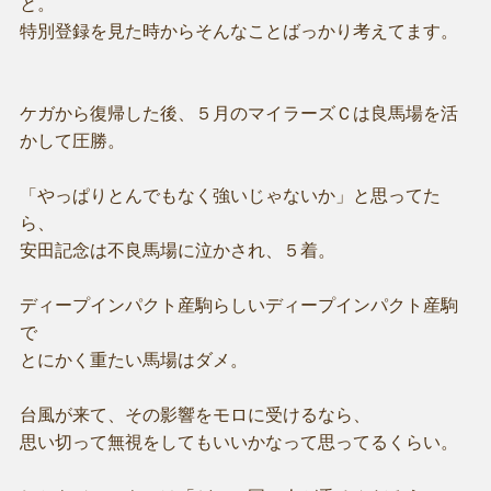
と。
特別登録を見た時からそんなことばっかり考えてます。
ケガから復帰した後、５月のマイラーズＣは良馬場を活
かして圧勝。
「やっぱりとんでもなく強いじゃないか」と思ってた
ら、
安田記念は不良馬場に泣かされ、５着。
ディープインパクト産駒らしいディープインパクト産駒
で
とにかく重たい馬場はダメ。
台風が来て、その影響をモロに受けるなら、
思い切って無視をしてもいいかなって思ってるくらい。