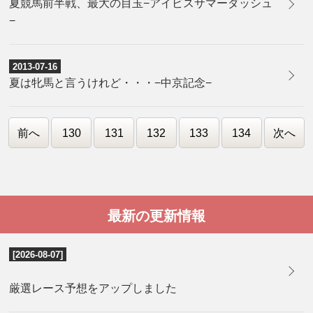
夏競馬前半戦、最大の目玉−アイビスサマーダッシュ
−
2013-07-16
夏は牝馬と言うけれど・・・−中京記念−
前へ
130
131
132
133
134
次へ
最新の更新情報
[2026-08-07]
厳選レース予想をアップしました