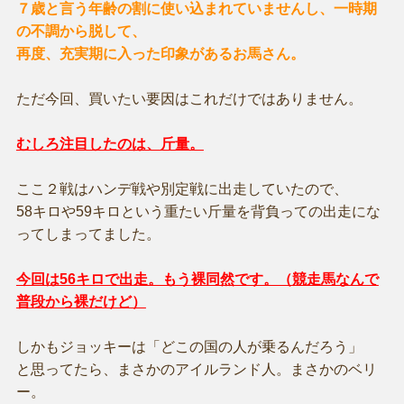
７歳と言う年齢の割に使い込まれていませんし、一時期
の不調から脱して、
再度、充実期に入った印象があるお馬さん。
ただ今回、買いたい要因はこれだけではありません。
むしろ注目したのは、斤量。
ここ２戦はハンデ戦や別定戦に出走していたので、
58キロや59キロという重たい斤量を背負っての出走にな
ってしまってました。
今回は56キロで出走。もう裸同然です。（競走馬なんで
普段から裸だけど）
しかもジョッキーは「どこの国の人が乗るんだろう」
と思ってたら、まさかのアイルランド人。まさかのベリ
ー。