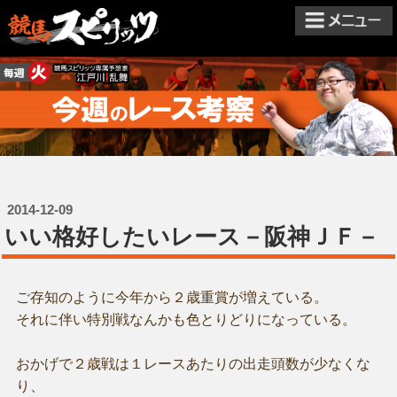
2014-12-09
いい格好したいレース－阪神ＪＦ－
ご存知のように今年から２歳重賞が増えている。
それに伴い特別戦なんかも色とりどりになっている。
おかげで２歳戦は１レースあたりの出走頭数が少なくな
り、