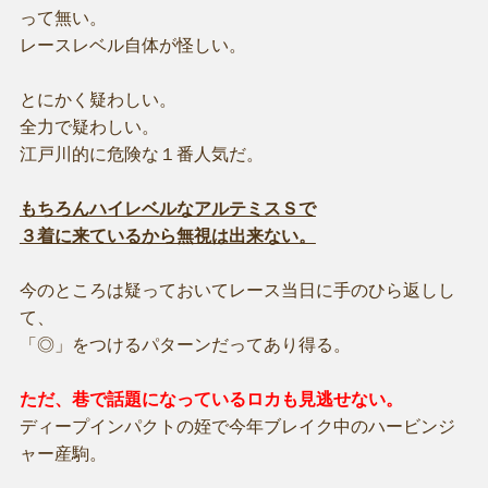
って無い。
レースレベル自体が怪しい。
とにかく疑わしい。
全力で疑わしい。
江戸川的に危険な１番人気だ。
もちろんハイレベルなアルテミスＳで
３着に来ているから無視は出来ない。
今のところは疑っておいてレース当日に手のひら返しし
て、
「◎」をつけるパターンだってあり得る。
ただ、巷で話題になっているロカも見逃せない。
ディープインパクトの姪で今年ブレイク中のハービンジ
ャー産駒。