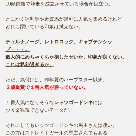
10頭前後で競走を成立させている場合が目立つ。
とにかく評判馬や素質馬が過剰に人気を集めるけれど、
どれも躓いている印象は拭えない。
ティルナノーグ、レトロロック、キャプテンシッ
プ・・・。
個人的にめちゃくちゃ損したせいか、印象が良くない。
これは私怨過ぎるか。
ただ、気付けば、昨年夏のハープスター以来、
２歳重賞で１番人気が勝っていない。
１番人気になりそうな
レッツゴードンキ
には
少々楽観視できないデータだ。
それにしてもレッツゴードンキの馬主さんは凄い。
この方はストレイトガールの馬主さんでもある。