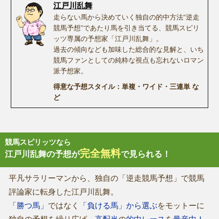
江戸川乱舞
走らない馬から決めていく独自の的中方法“逆走
競馬予想”であたり馬を引き当てる、競馬スピリ
ッツ専属の予想家「江戸川乱舞」。
過去の傾向なども加味した総合的な見解と、いち
競馬ファンとしての純粋な視点も忘れないロマン
派予想家。
得意な予想スタイル：単複・ワイド・三連単 な
ど
競馬スピリッツなら
完全無料
江戸川乱舞の予想が
で見られる！
平凡サラリーマンから、独自の「逆走競馬予想」で競馬
評論家に転身した江戸川乱舞。
「勝つ馬」
ではなく
「負ける馬」から選ぶ
をモットーに