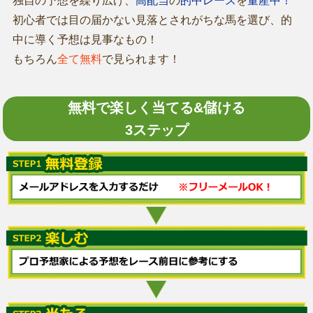
独自の予想を繰り広げ、
高配当
の
的中レース
を
量産中！
初心者では目の届かない見落とされがちな馬を選び、的
中に導く予想は見事なもの！
もちろん
全て無料
で見られます！
無料で楽しく当てる&儲ける
3ステップ