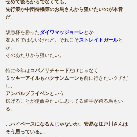
せめて後ろからでなくても、
先行策か中団待機策のお馬さんから狙いたいのが本音
だ。
阪急杯を勝った
ダイワマッジョーレ
とか
友人Ｋではないけれど、それこそ
ストレイトガール
と
か。
そのあたりから狙いたい。
特に今年は
コパノリチャード
だけじゃなく
ミッキーアイル
も
ハクサンムーン
も前に行きたいクチだ
し、
アンバルブライベン
という
逃げることが使命みたいに思ってる騎手が跨る馬もい
る。
…
ハイペースになるんじゃないか、安易な江戸川さんは
そう思っている。