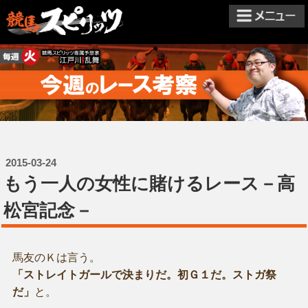
2015-03-24
もう一人の女性に賭けるレース－高
松宮記念－
馬友のＫは言う。
「ストレイトガールで決まりだ。初Ｇ１だ。ストガ祭
だ」
と。