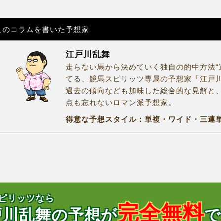
このコラムを書いた予想家
江戸川乱舞
走らない馬から決めていく独自の的中方法“
てる、競馬スピリッツ専属の予想家「江戸
過去の傾向なども加味した総合的な見解と
点も忘れないロマン派予想家。
得意な予想スタイル：単複・ワイド・三連単
ピリッツなら
完全無料
戸川乱舞の予想が