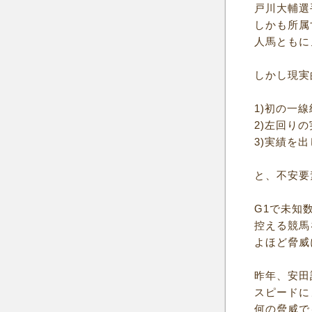
戸川大輔選
しかも所属
人馬ともに
しかし現実
1)初の一
2)左回り
3)実績を
と、不安要
G1で未知
控える競馬
よほど脅威
昨年、安田
スピードに
何の脅威で