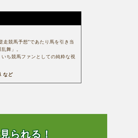
逆走競馬予想”であたり馬を引き当
川乱舞」。
、いち競馬ファンとしての純粋な視
 など
で見られる！