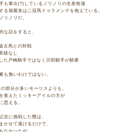
手も輩出(?)しているノリノリの生産牧場
する堀厩舎は二冠馬ドゥラメンテを抱えている。
ノリノリだ。
的な話をすると、
線級古馬との対戦
の実績なし
出した戸崎騎手ではなく川田騎手が騎乗
素も無いわけではない。
数の部分が多いモーリスよりも、
を覚えたミッキーアイルの方が
に思える。
記念に挑戦した際は、
まかせて逃げるだけで、
もなかったが、