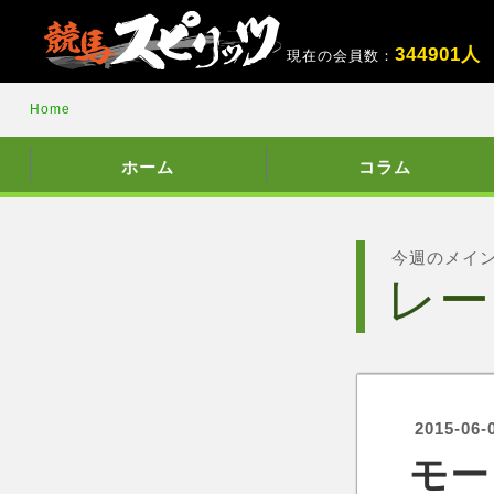
3
4
4
9
0
1
人
現在の会員数：
Home
ホーム
コラム
今週のメイ
レー
2015-06-
モー