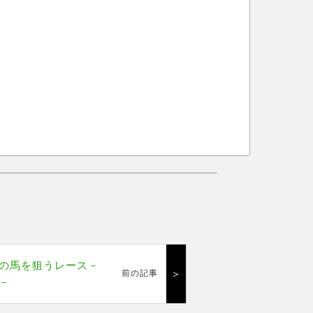
の馬を狙うレース－
＞
前の記事
－