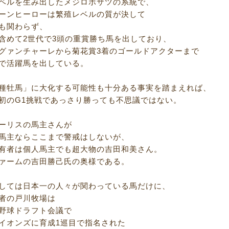
ベルを生み出したメジロボサツの系統で、
ーンヒーローは繁殖レベルの質が決して
も関わらず、
含めて2世代で3頭の重賞勝ち馬を出しており、
グァンチャーレから菊花賞3着のゴールドアクターまで
で活躍馬を出している。
種牡馬」に大化する可能性も十分ある事実を踏まえれば、
初のG1挑戦であっさり勝っても不思議ではない。
ーリスの馬主さんが
馬主ならここまで警戒はしないが、
有者は個人馬主でも超大物の吉田和美さん。
ァームの吉田勝己氏の奥様である。
しては日本一の人々が関わっている馬だけに、
者の戸川牧場は
野球ドラフト会議で
イオンズに育成1巡目で指名された