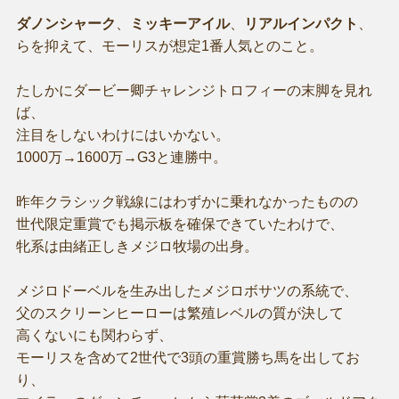
ダノンシャーク
、
ミッキーアイル
、
リアルインパクト
、
らを抑えて、モーリスが想定1番人気とのこと。
たしかにダービー卿チャレンジトロフィーの末脚を見れ
ば、
注目をしないわけにはいかない。
1000万→1600万→G3と連勝中。
昨年クラシック戦線にはわずかに乗れなかったものの
世代限定重賞でも掲示板を確保できていたわけで、
牝系は由緒正しきメジロ牧場の出身。
メジロドーベルを生み出したメジロボサツの系統で、
父のスクリーンヒーローは繁殖レベルの質が決して
高くないにも関わらず、
モーリスを含めて2世代で3頭の重賞勝ち馬を出してお
り、