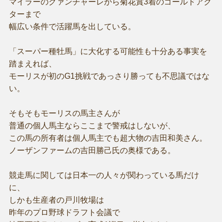
マイラーのグァンチャーレから菊花賞3着のゴールドアク
ターまで
幅広い条件で活躍馬を出している。
「スーパー種牡馬」に大化する可能性も十分ある事実を
踏まえれば、
モーリスが初のG1挑戦であっさり勝っても不思議ではな
い。
そもそもモーリスの馬主さんが
普通の個人馬主ならここまで警戒はしないが、
この馬の所有者は個人馬主でも超大物の吉田和美さん。
ノーザンファームの吉田勝己氏の奥様である。
競走馬に関しては日本一の人々が関わっている馬だけ
に、
しかも生産者の戸川牧場は
昨年のプロ野球ドラフト会議で