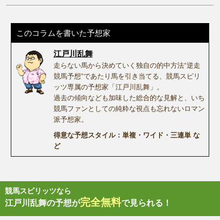
このコラムを書いた予想家
江戸川乱舞
走らない馬から決めていく独自の的中方法“逆走
競馬予想”であたり馬を引き当てる、競馬スピリ
ッツ専属の予想家「江戸川乱舞」。
過去の傾向なども加味した総合的な見解と、いち
競馬ファンとしての純粋な視点も忘れないロマン
派予想家。
得意な予想スタイル：単複・ワイド・三連単 な
ど
競馬スピリッツなら
完全無料
江戸川乱舞の予想が
で見られる！