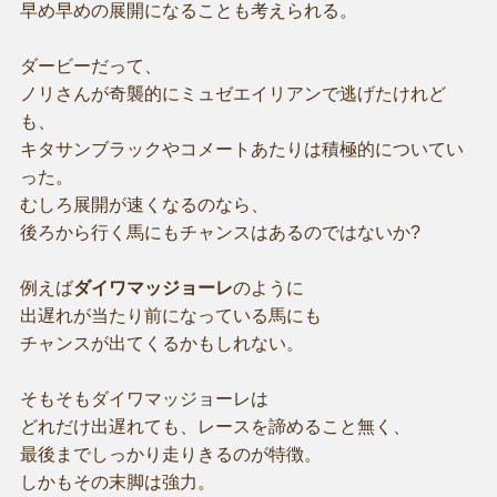
早め早めの展開になることも考えられる。
ダービーだって、
ノリさんが奇襲的にミュゼエイリアンで逃げたけれど
も、
キタサンブラックやコメートあたりは積極的についてい
った。
むしろ展開が速くなるのなら、
後ろから行く馬にもチャンスはあるのではないか?
例えば
ダイワマッジョーレ
のように
出遅れが当たり前になっている馬にも
チャンスが出てくるかもしれない。
そもそもダイワマッジョーレは
どれだけ出遅れても、レースを諦めること無く、
最後までしっかり走りきるのが特徴。
しかもその末脚は強力。