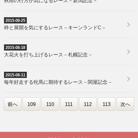
秋雨の行方が気になるレース－新潟記念－
2015-08-25
枠と展開を気にするレース－キーンランドC－
2015-08-18
大花火を打ち上げるレース－札幌記念－
2015-08-11
毎年好走する牝馬に期待するレース－関屋記念－
前へ
109
110
111
112
113
次へ