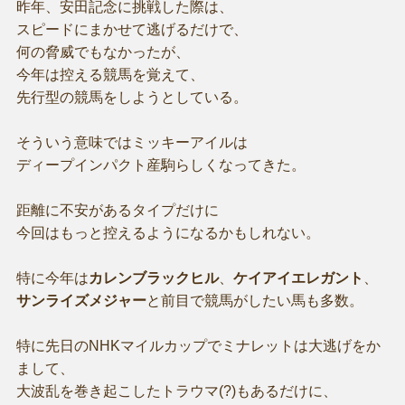
昨年、安田記念に挑戦した際は、
スピードにまかせて逃げるだけで、
何の脅威でもなかったが、
今年は控える競馬を覚えて、
先行型の競馬をしようとしている。
そういう意味ではミッキーアイルは
ディープインパクト産駒らしくなってきた。
距離に不安があるタイプだけに
今回はもっと控えるようになるかもしれない。
特に今年は
カレンブラックヒル
、
ケイアイエレガント
、
サンライズメジャー
と前目で競馬がしたい馬も多数。
特に先日のNHKマイルカップでミナレットは大逃げをか
まして、
大波乱を巻き起こしたトラウマ(?)もあるだけに、