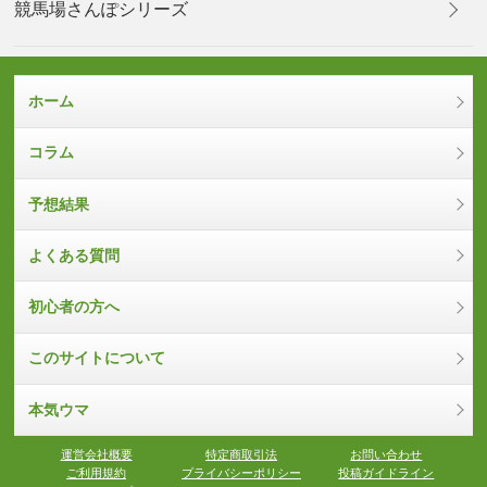
競馬場さんぽシリーズ
ホーム
コラム
予想結果
よくある質問
初心者の方へ
このサイトについて
本気ウマ
運営会社概要
特定商取引法
お問い合わせ
ご利用規約
プライバシーポリシー
投稿ガイドライン