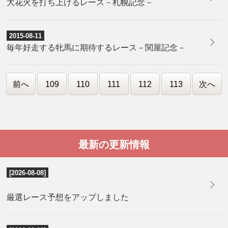
大花火を打ち上げるレース－札幌記念－
2015-08-11
毎年好走する牝馬に期待するレース－関屋記念－
前へ
109
110
111
112
113
次へ
最新の更新情報
[2026-08-08]
厳選レース予想をアップしました