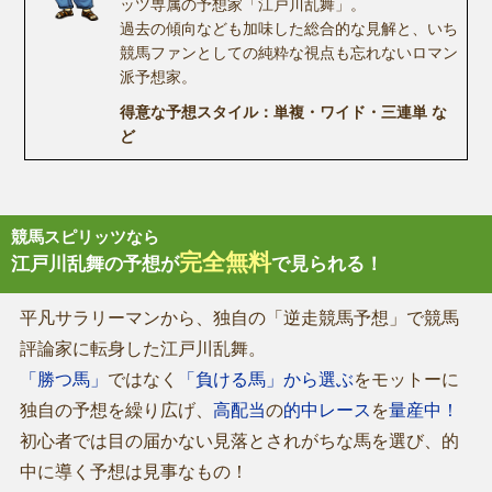
ッツ専属の予想家「江戸川乱舞」。
過去の傾向なども加味した総合的な見解と、いち
競馬ファンとしての純粋な視点も忘れないロマン
派予想家。
得意な予想スタイル：単複・ワイド・三連単 な
ど
競馬スピリッツなら
完全無料
江戸川乱舞の予想が
で見られる！
平凡サラリーマンから、独自の「逆走競馬予想」で競馬
評論家に転身した江戸川乱舞。
「勝つ馬」
ではなく
「負ける馬」から選ぶ
をモットーに
独自の予想を繰り広げ、
高配当
の
的中レース
を
量産中！
初心者では目の届かない見落とされがちな馬を選び、的
中に導く予想は見事なもの！