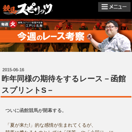
2015-06-16
昨年同様の期待をするレース－函館
スプリントS－
ついに函館競馬が開幕する。
「夏が来た!」的な感情が生まれてくるが、