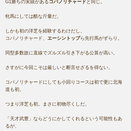
G1勝ちの実績がある
コパノリチャード
と同じ。
牝馬にしては酷な斤量だ。
しかも初の洋芝を経験するわけだし、
コパノリチャード、
エーシントップ
ら先行馬がずらり。
同型多数故に直線でズルズル引き下がる公算が高い。
さすがに今回こそは厳しいと断言せざるを得ない。
コパノリチャードにしても小回りコースは初で更に北海
道も初。
つまり洋芝も初。まさに初物尽くしだ。
「天才武豊」ならどうにかしてくれるという可能性もあ
るが、