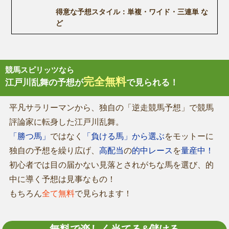
得意な予想スタイル：単複・ワイド・三連単 な
ど
競馬スピリッツなら
完全無料
江戸川乱舞の予想が
で見られる！
平凡サラリーマンから、独自の「逆走競馬予想」で競馬
評論家に転身した江戸川乱舞。
「勝つ馬」
ではなく
「負ける馬」から選ぶ
をモットーに
独自の予想を繰り広げ、
高配当
の
的中レース
を
量産中！
初心者では目の届かない見落とされがちな馬を選び、的
中に導く予想は見事なもの！
もちろん
全て無料
で見られます！
無料で楽しく当てる&儲ける