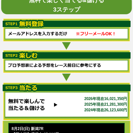
3ステップ
2026年現在16,021,350円
2025年現在21,281,300円
2024年現在26,123,600円
8月2日(日) 新潟7R