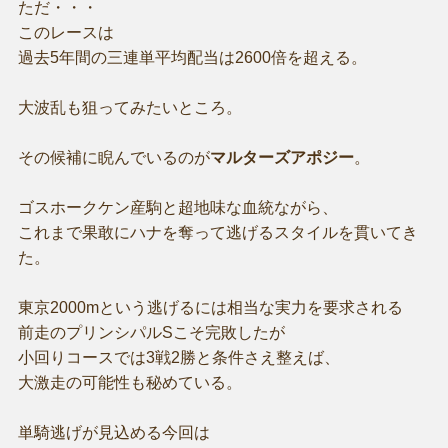
ただ・・・
このレースは
過去5年間の三連単平均配当は2600倍を超える。
大波乱も狙ってみたいところ。
その候補に睨んでいるのが
マルターズアポジー
。
ゴスホークケン産駒と超地味な血統ながら、
これまで果敢にハナを奪って逃げるスタイルを貫いてき
た。
東京2000mという逃げるには相当な実力を要求される
前走のプリンシパルSこそ完敗したが
小回りコースでは3戦2勝と条件さえ整えば、
大激走の可能性も秘めている。
単騎逃げが見込める今回は