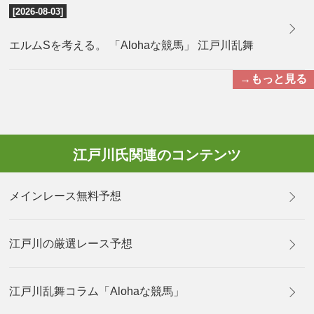
[2026-08-03]
エルムSを考える。 「Alohaな競馬」 江戸川乱舞
→もっと見る
江戸川氏関連のコンテンツ
メインレース無料予想
江戸川の厳選レース予想
江戸川乱舞コラム「Alohaな競馬」