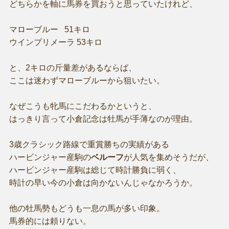
どちらかを軸に馬券を買おうと思っていたけれど、
マローブルー 51キロ
ウインプリメーラ 53キロ
と、2キロの斤量差があるならば、
ここは迷わずマローブルーから狙いたい。
なぜこうも牝馬にこだわるかというと、
はっきり言って小倉記念は牡馬が手薄なのが理由。
3歳クラシック路線で重賞勝ちの実績がある
ハービンジャー産駒の
ベルーフ
が人気を集めそうだが、
ハービンジャー産駒は総じて時計勝負に弱く、
時計の早い今の小倉は向かないんじゃなかろうか。
他の牡馬勢もどうも一息の馬が多い印象。
馬券的には頼りない。