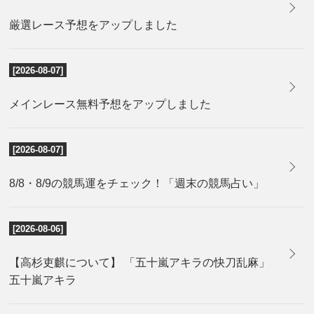
厳選レース予想をアップしました
[2026-08-07]
メインレース無料予想をアップしました
[2026-08-07]
8/8・8/9の競馬運をチェック！「週末の競馬占い」
[2026-08-06]
【高杉吏麒について】 「五十嵐アキラの快刀乱麻」
五十嵐アキラ