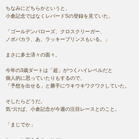
ちなみにどちらかというと、
小倉記念ではなくレパードSの登録を見ていた。
「ゴールデンバローズ、クロスクリーガー、
ノボバカラ、あ、ラッキープリンスもいる。」
まさに多士済々の面々。
今年の3歳ダートは「超」がつくハイレベルだと
個人的に思っていたりもするので、
「予想を出せる」と勝手にウキウキワクワクしていた。
そしたらどうだ。
気づけば、小倉記念が今週の注目レースとのこと。
「まじでか」