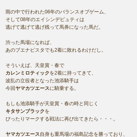
雨の中で行われた06年のバランスオブゲーム、
そして08年のエイシンデピュティは
逃げて逃げて逃げ残って馬券になった馬だ。
渋った馬場になれば、
あのブエナビスタでも2着に敗れるわけだし。
そういえば、天皇賞・春で
カレンミロティック
を2着に持ってきて、
波乱の立役者となった池添騎手は
今回
ヤマカツエース
に騎乗する。
もしも池添騎手が天皇賞・春の時と同じく
キタサンブラック
を
ぴったりマークする戦法に再び出てきたら・・・。
ヤマカツエース
自身も重馬場の福島記念を勝っており、