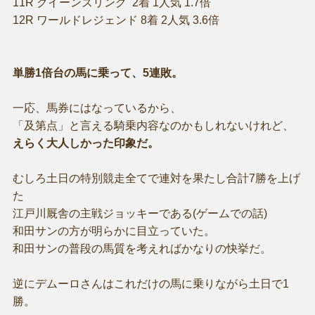
11R クイーンズリング 2着 1人気 1.7倍
12R ワールドレジェンド 8着 2人気 3.6倍
単勝1倍台の馬に乗って、5連敗。
一応、馬券にはなっているから、
「及第点」と言える騎乗内容なのかもしれないけれど、
えらく大人しかった印象だ。
むしろ土日の特別競走全てで連対を果たし合計7勝を上げ
た
江戸川厩舎の主戦ジョッキーである(ゲームでの話)
和田サンの方が明らかに目立っていた。
和田サンの普段の馬質を考えればかなりの快挙だ。
逆にデムーロさんはこれだけの馬に乗りながら土日で1
勝。