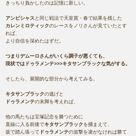
きっちり負かしたのは記憶に新しい。
アンビシャス
と同じ戦法で天皇賞・春で結果を残した
カレンミロティック
のレースをノリさんが見ていたとす
れば、
より自信を深めたはずだ。
つまりデムーロさんがいくら調子が悪くても、
現状ではドゥラメンテ>>>キタサンブラックな気がする。
そしたら、展開的な部分から考えてみる。
キタサンブラック
の逃げと
ドゥラメンテ
の末脚を考えれば、
他の馬たちは宝塚記念を勝つために
直線に入る前後で
キタサンブラック
を捕まえて、
坂で踏ん張って
ドゥラメンテ
の追撃を凌がなければ勝て