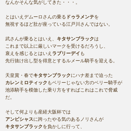
なんかそんな気がしてきた・・・。
とはいえデムーロさんの乗る
ドゥラメンテ
を
無視するほど肚が座っている江戸川さんではない。
武さんが乗るとはいえ、
キタサンブラック
は
これまで以上に厳しいマークを受けるだろうし、
衰えを感じるとはいえ
ラブリーデイ
も
先行抜け出し型を得意とするルメール騎手を迎える。
天皇賞・春で
キタサンブラック
にハナ差まで迫った
カレンミロティック
もベリーじゃない方のベリー騎手が
池添騎手を模倣した乗り方をすればこれはこれで脅威
だ。
そして何よりも産経大阪杯では
アンビシャス
に跨ったやる気のあるノリさんが
キタサンブラック
を負かしに行って、