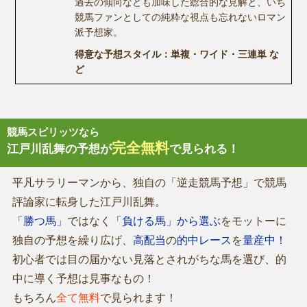
過去の傾向なども加味した総合的な見解と、いち
競馬ファンとしての純粋な視点も忘れないロマン
派予想家。
得意な予想スタイル：単複・ワイド・三連単 な
ど
競馬スピリッツなら
完全無料
江戸川乱舞の予想が
で見られる！
平凡サラリーマンから、独自の「逆走競馬予想」で競馬
評論家に転身した江戸川乱舞。
「勝つ馬」
ではなく
「負ける馬」から選ぶ
をモットーに
独自の予想を繰り広げ、
高配当
の
的中レース
を
量産中！
初心者では目の届かない見落とされがちな馬を選び、的
中に導く予想は見事なもの！
もちろん
全て無料
で見られます！