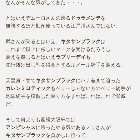
なんかそんな気がしてきた・・・。
とはいえデムーロさんの乗る
ドゥラメンテ
を
無視するほど肚が座っている江戸川さんではない。
武さんが乗るとはいえ、
キタサンブラック
は
これまで以上に厳しいマークを受けるだろうし、
衰えを感じるとはいえ
ラブリーデイ
も
先行抜け出し型を得意とするルメール騎手を迎える。
天皇賞・春で
キタサンブラック
にハナ差まで迫った
カレンミロティック
もベリーじゃない方のベリー騎手が
池添騎手を模倣した乗り方をすればこれはこれで脅威
だ。
そして何よりも産経大阪杯では
アンビシャス
に跨ったやる気のあるノリさんが
キタサンブラック
を負かしに行って、