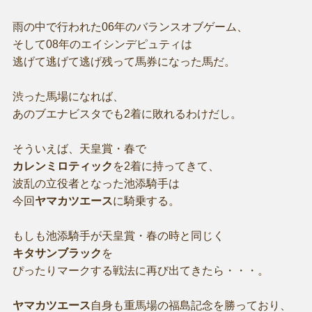
雨の中で行われた06年のバランスオブゲーム、
そして08年のエイシンデピュティは
逃げて逃げて逃げ残って馬券になった馬だ。
渋った馬場になれば、
あのブエナビスタでも2着に敗れるわけだし。
そういえば、天皇賞・春で
カレンミロティック
を2着に持ってきて、
波乱の立役者となった池添騎手は
今回
ヤマカツエース
に騎乗する。
もしも池添騎手が天皇賞・春の時と同じく
キタサンブラック
を
ぴったりマークする戦法に再び出てきたら・・・。
ヤマカツエース
自身も重馬場の福島記念を勝っており、