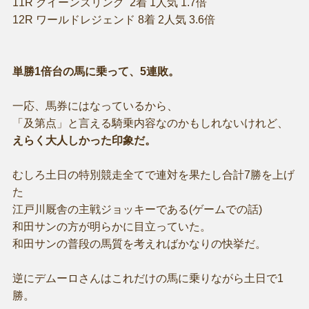
11R クイーンズリング 2着 1人気 1.7倍
12R ワールドレジェンド 8着 2人気 3.6倍
単勝1倍台の馬に乗って、5連敗。
一応、馬券にはなっているから、
「及第点」と言える騎乗内容なのかもしれないけれど、
えらく大人しかった印象だ。
むしろ土日の特別競走全てで連対を果たし合計7勝を上げ
た
江戸川厩舎の主戦ジョッキーである(ゲームでの話)
和田サンの方が明らかに目立っていた。
和田サンの普段の馬質を考えればかなりの快挙だ。
逆にデムーロさんはこれだけの馬に乗りながら土日で1
勝。