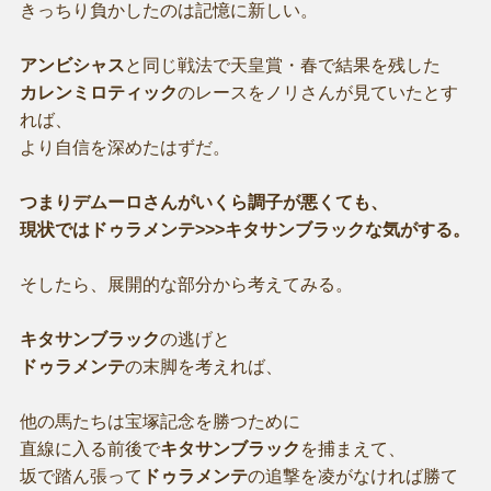
きっちり負かしたのは記憶に新しい。
アンビシャス
と同じ戦法で天皇賞・春で結果を残した
カレンミロティック
のレースをノリさんが見ていたとす
れば、
より自信を深めたはずだ。
つまりデムーロさんがいくら調子が悪くても、
現状ではドゥラメンテ>>>キタサンブラックな気がする。
そしたら、展開的な部分から考えてみる。
キタサンブラック
の逃げと
ドゥラメンテ
の末脚を考えれば、
他の馬たちは宝塚記念を勝つために
直線に入る前後で
キタサンブラック
を捕まえて、
坂で踏ん張って
ドゥラメンテ
の追撃を凌がなければ勝て