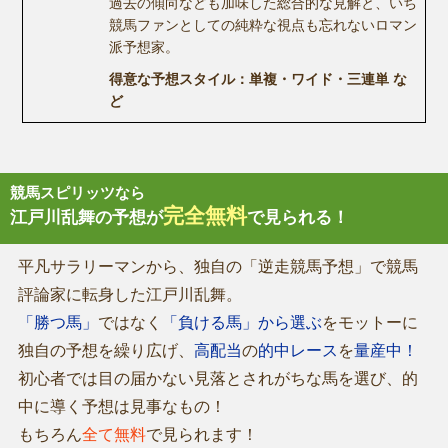
過去の傾向なども加味した総合的な見解と、いち
競馬ファンとしての純粋な視点も忘れないロマン
派予想家。
得意な予想スタイル：単複・ワイド・三連単 な
ど
競馬スピリッツなら
完全無料
江戸川乱舞の予想が
で見られる！
平凡サラリーマンから、独自の「逆走競馬予想」で競馬
評論家に転身した江戸川乱舞。
「勝つ馬」
ではなく
「負ける馬」から選ぶ
をモットーに
独自の予想を繰り広げ、
高配当
の
的中レース
を
量産中！
初心者では目の届かない見落とされがちな馬を選び、的
中に導く予想は見事なもの！
もちろん
全て無料
で見られます！