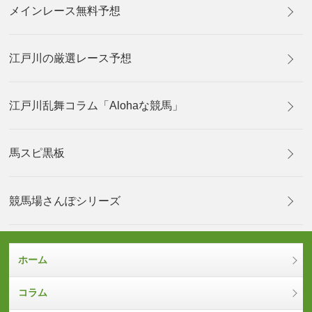
メインレース無料予想
江戸川の厳選レース予想
江戸川乱舞コラム「Alohaな競馬」
馬スピ黒板
競馬場さんぽシリーズ
ホーム
コラム