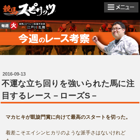
2016-09-13
​不運な立ち回りを強いられた馬に注
目するレース－ローズS－
マカヒキが凱旋門賞に向けて最高のスタートを切った。
着差こそエイシンヒカリのような派手さはないけれど