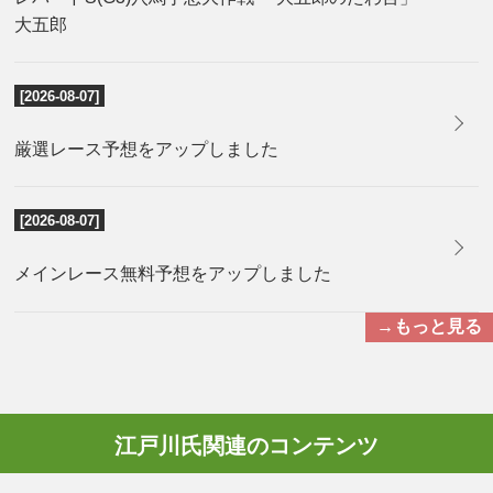
大五郎
[2026-08-07]
厳選レース予想をアップしました
[2026-08-07]
メインレース無料予想をアップしました
→もっと見る
江戸川氏関連のコンテンツ