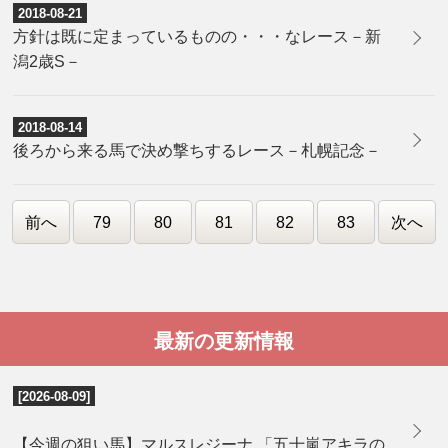
2018-08-21
方針は既に定まっているものの・・・なレース－新
潟2歳S－
2018-08-14
後ろから来る馬で決め撃ちするレース－札幌記念－
前へ
79
80
81
82
83
次へ
最新の更新情報
[2026-08-09]
【今週の狙い馬】マルスレジーナ 「五十嵐アキラの