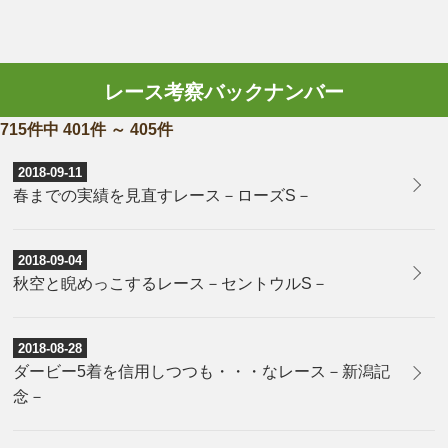
レース考察バックナンバー
715件中 401件 ～ 405件
2018-09-11
春までの実績を見直すレース－ローズS－
2018-09-04
秋空と睨めっこするレース－セントウルS－
2018-08-28
ダービー5着を信用しつつも・・・なレース－新潟記
念－