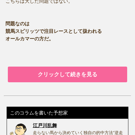
こちらは大した問題ではない。
問題なのは
競馬スピリッツで注目レースとして扱われる
オールカマーの方だ。
クリックして続きを見る
このコラムを書いた予想家
江戸川乱舞
走らない馬から決めていく独自の的中方法“逆走