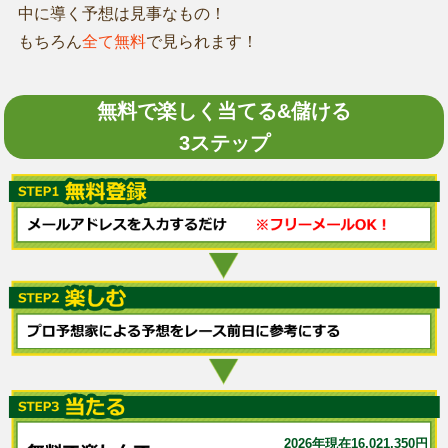
中に導く予想は見事なもの！
もちろん
全て無料
で見られます！
無料で楽しく当てる&儲ける
3ステップ
2026年現在16,021,350円