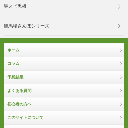
馬スピ黒板
競馬場さんぽシリーズ
ホーム
コラム
予想結果
よくある質問
初心者の方へ
このサイトについて