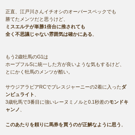
正直、江戸川さんイチオシのオーバースペックでも
勝てたメンツだと思うけど、
ミスエルテが単勝1倍台に推されても
全く不思議じゃない雰囲気は確かにある
。
もう2歳牡馬のG1は
ホープフルSに統一した方が良いような気もするけど、
とにかく牡馬のメンツが酷い。
サウジアラビアRCでブレスジャーニーの2着に入った
ダ
ンビュライト
、
3歳牝馬で3番目に強いレーヌミノルと0.1秒差の
モンドキ
ャンノ
、
このあたりを頼りに馬券を買うのが正解なように思う
。