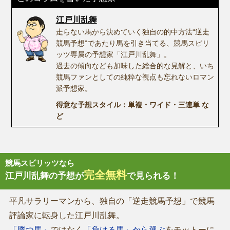
江戸川乱舞
走らない馬から決めていく独自の的中方法“逆走
競馬予想”であたり馬を引き当てる、競馬スピリ
ッツ専属の予想家「江戸川乱舞」。
過去の傾向なども加味した総合的な見解と、いち
競馬ファンとしての純粋な視点も忘れないロマン
派予想家。
得意な予想スタイル：単複・ワイド・三連単 な
ど
競馬スピリッツなら
完全無料
江戸川乱舞の予想が
で見られる！
平凡サラリーマンから、独自の「逆走競馬予想」で競馬
評論家に転身した江戸川乱舞。
「勝つ馬」
ではなく
「負ける馬」から選ぶ
をモットーに