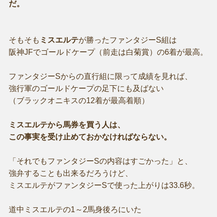
だ。
そもそも
ミスエルテ
が勝ったファンタジーS組は
阪神JFでゴールドケープ（前走は白菊賞）の6着が最高。
ファンタジーSからの直行組に限って成績を見れば、
強行軍のゴールドケープの足下にも及ばない
（ブラックオニキスの12着が最高着順）
ミスエルテから馬券を買う人は、
この事実を受け止めておかなければならない。
「それでもファンタジーSの内容はすごかった」と、
強弁することも出来るだろうけど、
ミスエルテがファンタジーSで使った上がりは33.6秒。
道中ミスエルテの1～2馬身後ろにいた