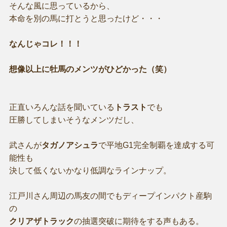
そんな風に思っているから、
本命を別の馬に打とうと思ったけど・・・
なんじゃコレ！！！
想像以上に牡馬のメンツがひどかった（笑）
正直いろんな話を聞いている
トラスト
でも
圧勝してしまいそうなメンツだし、
武さんが
タガノアシュラ
で平地G1完全制覇を達成する可
能性も
決して低くないかなり低調なラインナップ。
江戸川さん周辺の馬友の間でもディープインパクト産駒
の
クリアザトラック
の抽選突破に期待をする声もある。