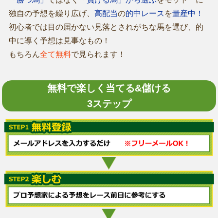
独自の予想を繰り広げ、
高配当
の
的中レース
を
量産中！
初心者では目の届かない見落とされがちな馬を選び、的
中に導く予想は見事なもの！
もちろん
全て無料
で見られます！
無料で楽しく当てる&儲ける
3ステップ