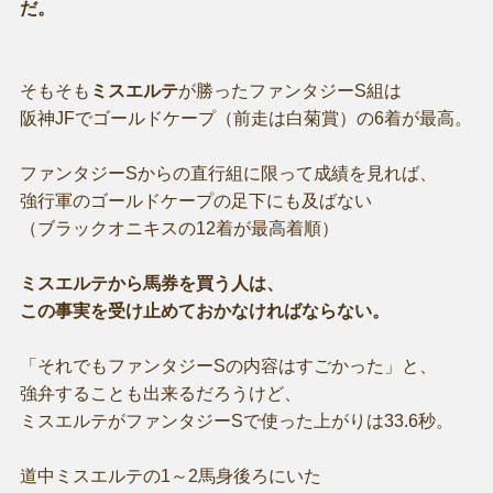
だ。
そもそも
ミスエルテ
が勝ったファンタジーS組は
阪神JFでゴールドケープ（前走は白菊賞）の6着が最高。
ファンタジーSからの直行組に限って成績を見れば、
強行軍のゴールドケープの足下にも及ばない
（ブラックオニキスの12着が最高着順）
ミスエルテから馬券を買う人は、
この事実を受け止めておかなければならない。
「それでもファンタジーSの内容はすごかった」と、
強弁することも出来るだろうけど、
ミスエルテがファンタジーSで使った上がりは33.6秒。
道中ミスエルテの1～2馬身後ろにいた