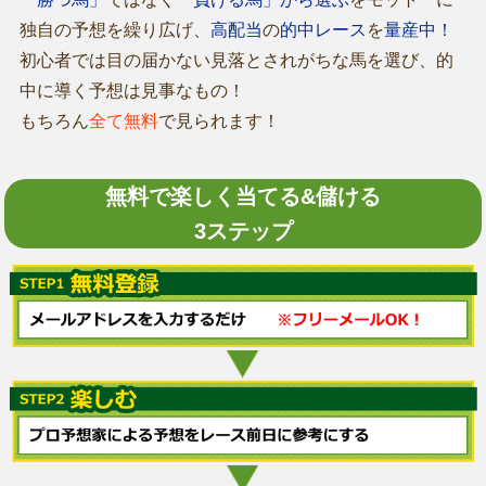
独自の予想を繰り広げ、
高配当
の
的中レース
を
量産中！
初心者では目の届かない見落とされがちな馬を選び、的
中に導く予想は見事なもの！
もちろん
全て無料
で見られます！
無料で楽しく当てる&儲ける
3ステップ