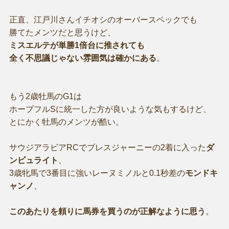
正直、江戸川さんイチオシのオーバースペックでも
勝てたメンツだと思うけど、
ミスエルテが単勝1倍台に推されても
全く不思議じゃない雰囲気は確かにある
。
もう2歳牡馬のG1は
ホープフルSに統一した方が良いような気もするけど、
とにかく牡馬のメンツが酷い。
サウジアラビアRCでブレスジャーニーの2着に入った
ダ
ンビュライト
、
3歳牝馬で3番目に強いレーヌミノルと0.1秒差の
モンドキ
ャンノ
、
このあたりを頼りに馬券を買うのが正解なように思う
。