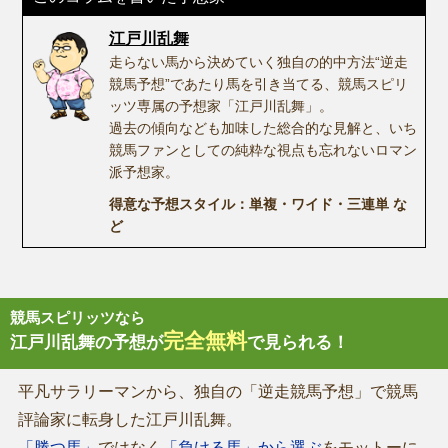
江戸川乱舞
走らない馬から決めていく独自の的中方法“逆走
競馬予想”であたり馬を引き当てる、競馬スピリ
ッツ専属の予想家「江戸川乱舞」。
過去の傾向なども加味した総合的な見解と、いち
競馬ファンとしての純粋な視点も忘れないロマン
派予想家。
得意な予想スタイル：単複・ワイド・三連単 な
ど
競馬スピリッツなら
完全無料
江戸川乱舞の予想が
で見られる！
平凡サラリーマンから、独自の「逆走競馬予想」で競馬
評論家に転身した江戸川乱舞。
「勝つ馬」
ではなく
「負ける馬」から選ぶ
をモットーに