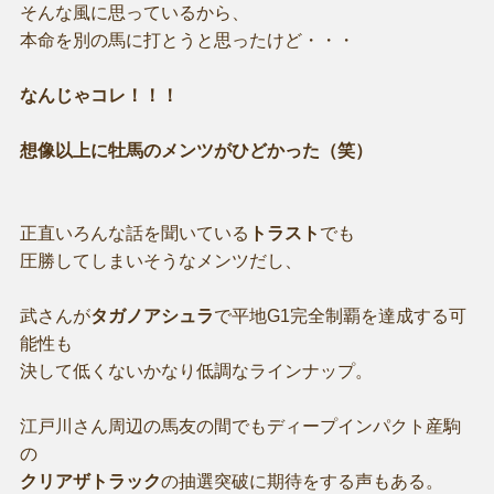
そんな風に思っているから、
本命を別の馬に打とうと思ったけど・・・
なんじゃコレ！！！
想像以上に牡馬のメンツがひどかった（笑）
正直いろんな話を聞いている
トラスト
でも
圧勝してしまいそうなメンツだし、
武さんが
タガノアシュラ
で平地G1完全制覇を達成する可
能性も
決して低くないかなり低調なラインナップ。
江戸川さん周辺の馬友の間でもディープインパクト産駒
の
クリアザトラック
の抽選突破に期待をする声もある。