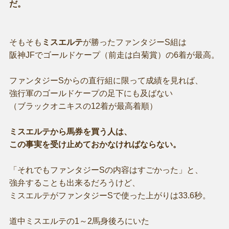
だ。
そもそも
ミスエルテ
が勝ったファンタジーS組は
阪神JFでゴールドケープ（前走は白菊賞）の6着が最高。
ファンタジーSからの直行組に限って成績を見れば、
強行軍のゴールドケープの足下にも及ばない
（ブラックオニキスの12着が最高着順）
ミスエルテから馬券を買う人は、
この事実を受け止めておかなければならない。
「それでもファンタジーSの内容はすごかった」と、
強弁することも出来るだろうけど、
ミスエルテがファンタジーSで使った上がりは33.6秒。
道中ミスエルテの1～2馬身後ろにいた