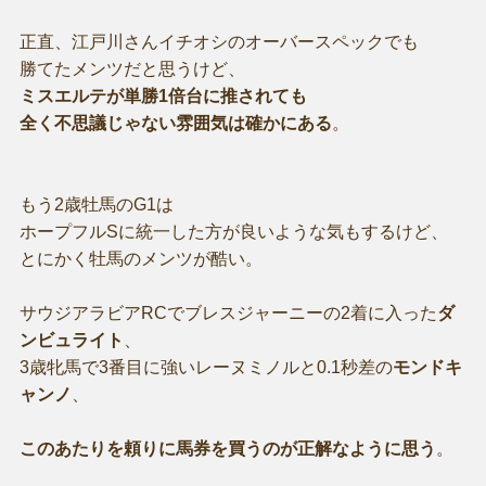
正直、江戸川さんイチオシのオーバースペックでも
勝てたメンツだと思うけど、
ミスエルテが単勝1倍台に推されても
全く不思議じゃない雰囲気は確かにある
。
もう2歳牡馬のG1は
ホープフルSに統一した方が良いような気もするけど、
とにかく牡馬のメンツが酷い。
サウジアラビアRCでブレスジャーニーの2着に入った
ダ
ンビュライト
、
3歳牝馬で3番目に強いレーヌミノルと0.1秒差の
モンドキ
ャンノ
、
このあたりを頼りに馬券を買うのが正解なように思う
。