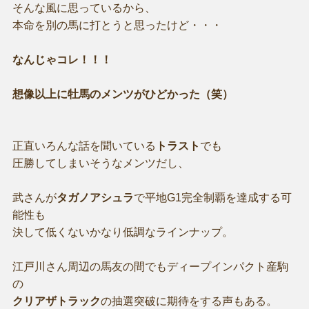
そんな風に思っているから、
本命を別の馬に打とうと思ったけど・・・
なんじゃコレ！！！
想像以上に牡馬のメンツがひどかった（笑）
正直いろんな話を聞いている
トラスト
でも
圧勝してしまいそうなメンツだし、
武さんが
タガノアシュラ
で平地G1完全制覇を達成する可
能性も
決して低くないかなり低調なラインナップ。
江戸川さん周辺の馬友の間でもディープインパクト産駒
の
クリアザトラック
の抽選突破に期待をする声もある。