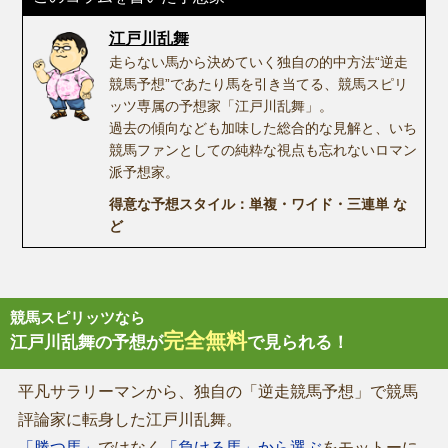
江戸川乱舞
走らない馬から決めていく独自の的中方法“逆走
競馬予想”であたり馬を引き当てる、競馬スピリ
ッツ専属の予想家「江戸川乱舞」。
過去の傾向なども加味した総合的な見解と、いち
競馬ファンとしての純粋な視点も忘れないロマン
派予想家。
得意な予想スタイル：単複・ワイド・三連単 な
ど
競馬スピリッツなら
完全無料
江戸川乱舞の予想が
で見られる！
平凡サラリーマンから、独自の「逆走競馬予想」で競馬
評論家に転身した江戸川乱舞。
「勝つ馬」
ではなく
「負ける馬」から選ぶ
をモットーに