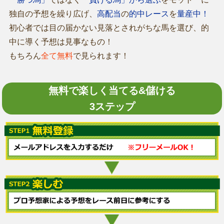
独自の予想を繰り広げ、
高配当
の
的中レース
を
量産中！
初心者では目の届かない見落とされがちな馬を選び、的
中に導く予想は見事なもの！
もちろん
全て無料
で見られます！
無料で楽しく当てる&儲ける
3ステップ