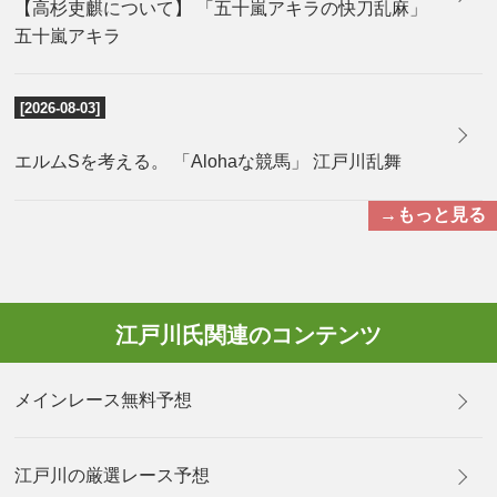
【高杉吏麒について】 「五十嵐アキラの快刀乱麻」
五十嵐アキラ
[2026-08-03]
エルムSを考える。 「Alohaな競馬」 江戸川乱舞
→もっと見る
江戸川氏関連のコンテンツ
メインレース無料予想
江戸川の厳選レース予想