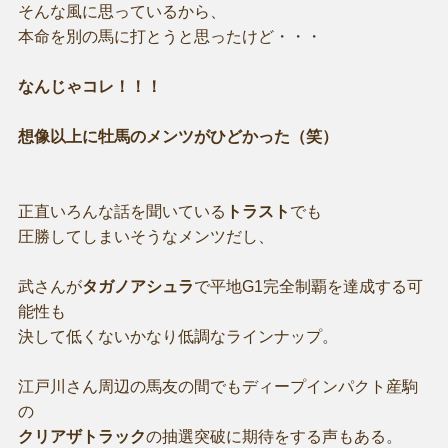
そんな風に思っているから、
本命を別の馬に打とうと思ったけど・・・
なんじゃコレ！！！
想像以上に牡馬のメンツがひどかった（笑）
正直いろんな話を聞いている
トラスト
でも
圧勝してしまいそうなメンツだし、
武さんが
タガノアシュラ
で平地G1完全制覇を達成する可
能性も
決して低くないかなり低調なラインナップ。
江戸川さん周辺の馬友の間でもディープインパクト産駒
の
クリアザトラック
の抽選突破に期待をする声もある。