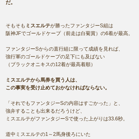
だ。
そもそも
ミスエルテ
が勝ったファンタジーS組は
阪神JFでゴールドケープ（前走は白菊賞）の6着が最高。
ファンタジーSからの直行組に限って成績を見れば、
強行軍のゴールドケープの足下にも及ばない
（ブラックオニキスの12着が最高着順）
ミスエルテから馬券を買う人は、
この事実を受け止めておかなければならない。
「それでもファンタジーSの内容はすごかった」と、
強弁することも出来るだろうけど、
ミスエルテがファンタジーSで使った上がりは33.6秒。
道中ミスエルテの1～2馬身後ろにいた