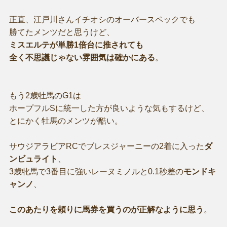
正直、江戸川さんイチオシのオーバースペックでも
勝てたメンツだと思うけど、
ミスエルテが単勝1倍台に推されても
全く不思議じゃない雰囲気は確かにある
。
もう2歳牡馬のG1は
ホープフルSに統一した方が良いような気もするけど、
とにかく牡馬のメンツが酷い。
サウジアラビアRCでブレスジャーニーの2着に入った
ダ
ンビュライト
、
3歳牝馬で3番目に強いレーヌミノルと0.1秒差の
モンドキ
ャンノ
、
このあたりを頼りに馬券を買うのが正解なように思う
。