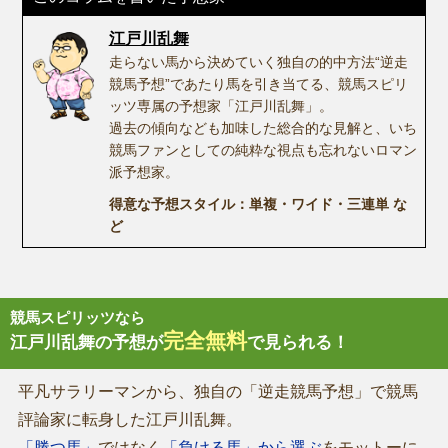
江戸川乱舞
走らない馬から決めていく独自の的中方法“逆走
競馬予想”であたり馬を引き当てる、競馬スピリ
ッツ専属の予想家「江戸川乱舞」。
過去の傾向なども加味した総合的な見解と、いち
競馬ファンとしての純粋な視点も忘れないロマン
派予想家。
得意な予想スタイル：単複・ワイド・三連単 な
ど
競馬スピリッツなら
完全無料
江戸川乱舞の予想が
で見られる！
平凡サラリーマンから、独自の「逆走競馬予想」で競馬
評論家に転身した江戸川乱舞。
「勝つ馬」
ではなく
「負ける馬」から選ぶ
をモットーに