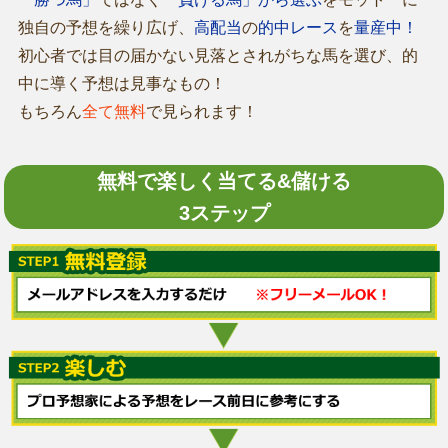
独自の予想を繰り広げ、
高配当
の
的中レース
を
量産中！
初心者では目の届かない見落とされがちな馬を選び、的
中に導く予想は見事なもの！
もちろん
全て無料
で見られます！
無料で楽しく当てる&儲ける
3ステップ