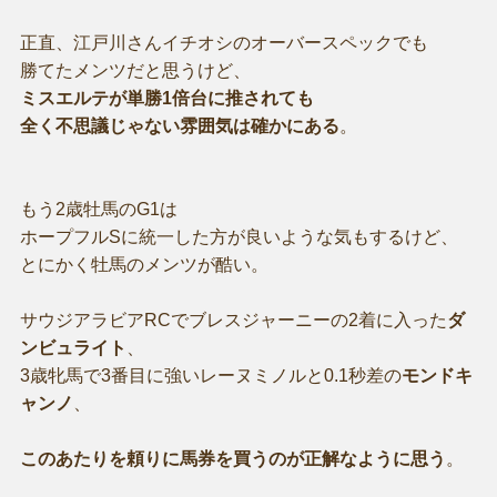
正直、江戸川さんイチオシのオーバースペックでも
勝てたメンツだと思うけど、
ミスエルテが単勝1倍台に推されても
全く不思議じゃない雰囲気は確かにある
。
もう2歳牡馬のG1は
ホープフルSに統一した方が良いような気もするけど、
とにかく牡馬のメンツが酷い。
サウジアラビアRCでブレスジャーニーの2着に入った
ダ
ンビュライト
、
3歳牝馬で3番目に強いレーヌミノルと0.1秒差の
モンドキ
ャンノ
、
このあたりを頼りに馬券を買うのが正解なように思う
。