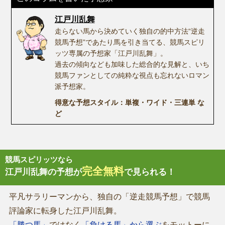
江戸川乱舞
走らない馬から決めていく独自の的中方法“逆走
競馬予想”であたり馬を引き当てる、競馬スピリ
ッツ専属の予想家「江戸川乱舞」。
過去の傾向なども加味した総合的な見解と、いち
競馬ファンとしての純粋な視点も忘れないロマン
派予想家。
得意な予想スタイル：単複・ワイド・三連単 な
ど
競馬スピリッツなら
完全無料
江戸川乱舞の予想が
で見られる！
平凡サラリーマンから、独自の「逆走競馬予想」で競馬
評論家に転身した江戸川乱舞。
「勝つ馬」
ではなく
「負ける馬」から選ぶ
をモットーに