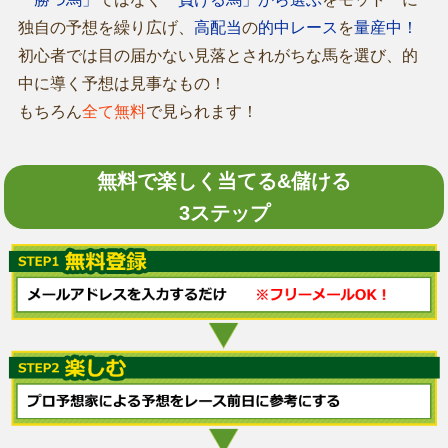
独自の予想を繰り広げ、
高配当
の
的中レース
を
量産中！
初心者では目の届かない見落とされがちな馬を選び、的
中に導く予想は見事なもの！
もちろん
全て無料
で見られます！
無料で楽しく当てる&儲ける
3ステップ