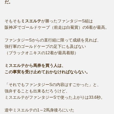
だ。
そもそも
ミスエルテ
が勝ったファンタジーS組は
阪神JFでゴールドケープ（前走は白菊賞）の6着が最高。
ファンタジーSからの直行組に限って成績を見れば、
強行軍のゴールドケープの足下にも及ばない
（ブラックオニキスの12着が最高着順）
ミスエルテから馬券を買う人は、
この事実を受け止めておかなければならない。
「それでもファンタジーSの内容はすごかった」と、
強弁することも出来るだろうけど、
ミスエルテがファンタジーSで使った上がりは33.6秒。
道中ミスエルテの1～2馬身後ろにいた