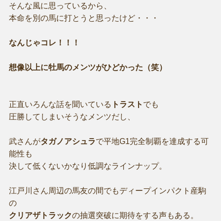
そんな風に思っているから、
本命を別の馬に打とうと思ったけど・・・
なんじゃコレ！！！
想像以上に牡馬のメンツがひどかった（笑）
正直いろんな話を聞いている
トラスト
でも
圧勝してしまいそうなメンツだし、
武さんが
タガノアシュラ
で平地G1完全制覇を達成する可
能性も
決して低くないかなり低調なラインナップ。
江戸川さん周辺の馬友の間でもディープインパクト産駒
の
クリアザトラック
の抽選突破に期待をする声もある。