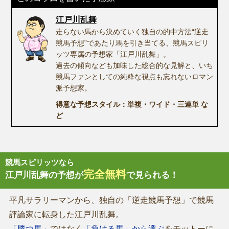
江戸川乱舞
走らない馬から決めていく独自の的中方法“逆走
競馬予想”であたり馬を引き当てる、競馬スピリ
ッツ専属の予想家「江戸川乱舞」。
過去の傾向なども加味した総合的な見解と、いち
競馬ファンとしての純粋な視点も忘れないロマン
派予想家。
得意な予想スタイル：単複・ワイド・三連単 な
ど
競馬スピリッツなら
完全無料
江戸川乱舞の予想が
で見られる！
平凡サラリーマンから、独自の「逆走競馬予想」で競馬
評論家に転身した江戸川乱舞。
「勝つ馬」
ではなく
「負ける馬」から選ぶ
をモットーに