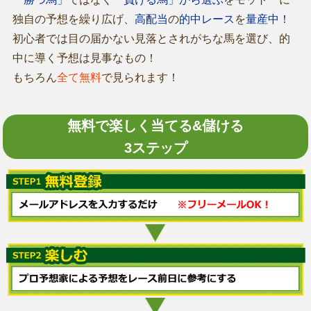
独自の予想を繰り広げ、
高配当
の
的中レース
を
量産中！
初心者では目の届かない見落とされがちな馬を選び、的
中に導く予想は見事なもの！
もちろん
全て無料
で見られます！
無料で楽しく当てる&儲ける
3ステップ