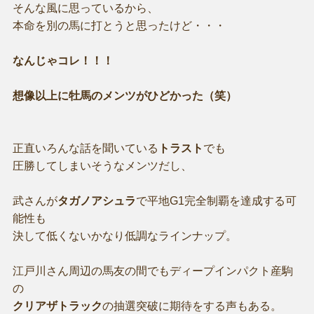
そんな風に思っているから、
本命を別の馬に打とうと思ったけど・・・
なんじゃコレ！！！
想像以上に牡馬のメンツがひどかった（笑）
正直いろんな話を聞いている
トラスト
でも
圧勝してしまいそうなメンツだし、
武さんが
タガノアシュラ
で平地G1完全制覇を達成する可
能性も
決して低くないかなり低調なラインナップ。
江戸川さん周辺の馬友の間でもディープインパクト産駒
の
クリアザトラック
の抽選突破に期待をする声もある。