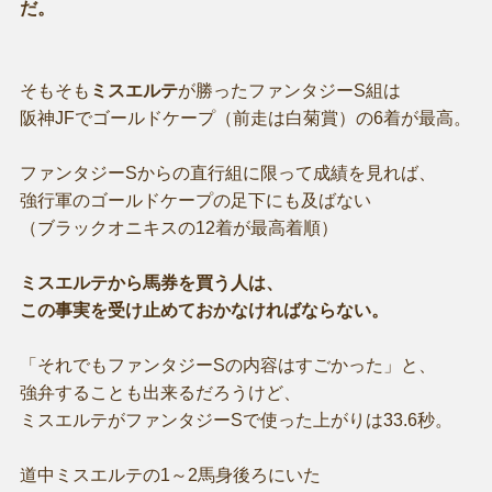
だ。
そもそも
ミスエルテ
が勝ったファンタジーS組は
阪神JFでゴールドケープ（前走は白菊賞）の6着が最高。
ファンタジーSからの直行組に限って成績を見れば、
強行軍のゴールドケープの足下にも及ばない
（ブラックオニキスの12着が最高着順）
ミスエルテから馬券を買う人は、
この事実を受け止めておかなければならない。
「それでもファンタジーSの内容はすごかった」と、
強弁することも出来るだろうけど、
ミスエルテがファンタジーSで使った上がりは33.6秒。
道中ミスエルテの1～2馬身後ろにいた