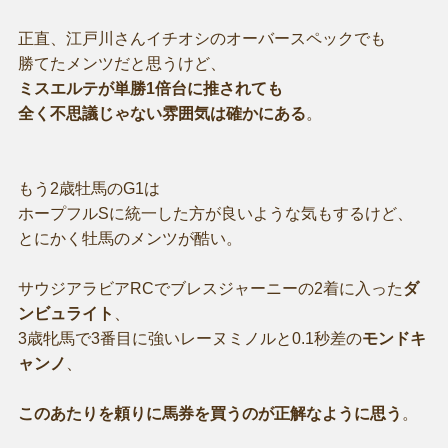
正直、江戸川さんイチオシのオーバースペックでも
勝てたメンツだと思うけど、
ミスエルテが単勝1倍台に推されても
全く不思議じゃない雰囲気は確かにある
。
もう2歳牡馬のG1は
ホープフルSに統一した方が良いような気もするけど、
とにかく牡馬のメンツが酷い。
サウジアラビアRCでブレスジャーニーの2着に入った
ダ
ンビュライト
、
3歳牝馬で3番目に強いレーヌミノルと0.1秒差の
モンドキ
ャンノ
、
このあたりを頼りに馬券を買うのが正解なように思う
。