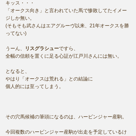
キッス・・・
「オークス向き」と言われていた馬で惨敗してたイメー
ジしか無い。
(そもそも武さんはエアグルーヴ以来、21年オークスを勝
ってない)
うーん、
リスグラシュー
ですら、
全幅の信頼を置くに足る心証が江戸川さんには無い。
となると、
やはり「オークスは荒れる」との結論に
個人的には至ってしまう。
その穴馬候補の筆頭になるのは、ハービンジャー産駒。
今回複数のハービンジャー産駒が出走を予定しているけ