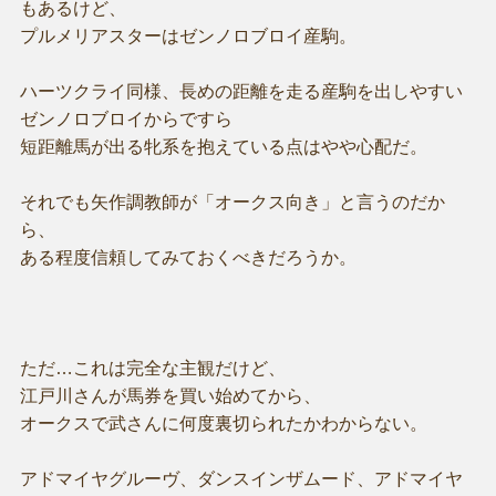
もあるけど、
プルメリアスターはゼンノロブロイ産駒。
ハーツクライ同様、長めの距離を走る産駒を出しやすい
ゼンノロブロイからですら
短距離馬が出る牝系を抱えている点はやや心配だ。
それでも矢作調教師が「オークス向き」と言うのだか
ら、
ある程度信頼してみておくべきだろうか。
ただ…これは完全な主観だけど、
江戸川さんが馬券を買い始めてから、
オークスで武さんに何度裏切られたかわからない。
アドマイヤグルーヴ、ダンスインザムード、アドマイヤ