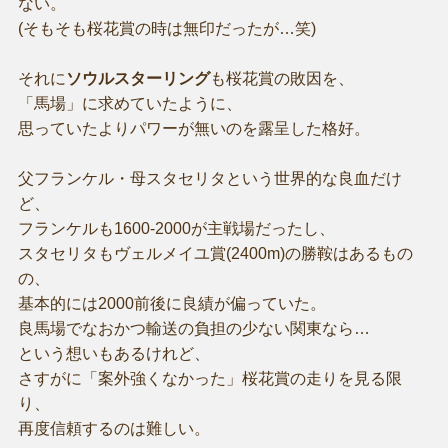
ない。
(そもそも桜花賞の時は無印だったが…笑)
それに
ソウルスターリング
も桜花賞の敗因を、
「馬場」に求めていたように、
思っていたよりパワーが無いのを露呈した格好。
父フランケル・母スタセリタという世界的な良血だけ
ど、
フランケルも1600-2000が主戦場だったし、
スタセリタもヴェルメイユ賞(2400m)の勝鞍はあるもの
の、
基本的には2000前後に良績が偏っていた。
良馬場でなおかつ輸送の負担の少ない関東なら…
という想いもあるけれど、
さすがに「案外強くなかった」桜花賞の走りを見る限
り、
再度信頼するのは難しい。