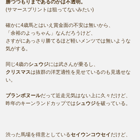
勝つつもりまであるのかは不透明。
(サマースプリントは狙ってないみたい)
確かに4歳馬とはいえ賞金面の不安は無いから、
「余裕のよっちゃん」なんだろうけど、
さすがにあっさり勝てるほど軽いメンツでは無いような
気がする。
同じ4歳の
シュウジ
には武さんが乗るし、
クリスマス
は抜群の洋芝適性を見せているのも見逃せな
い。
ブランボヌール
だって近走元気はない上に久々だけど、
昨年のキーンランドカップでは
シュウジ
を破っている。
渋った馬場を得意としている
セイウンコウセイ
だけど、