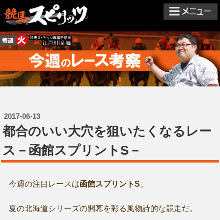
2017-06-13
都合のいい大穴を狙いたくなるレー
ス－函館スプリントS－
今週の注目レースは
函館スプリントS
。
夏の北海道シリーズの開幕を彩る風物詩的な競走だ。