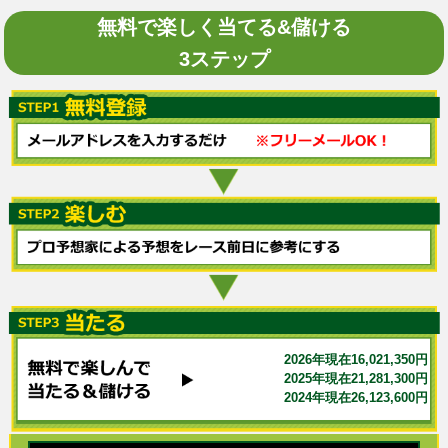
無料で楽しく当てる&儲ける
3ステップ
2026年現在16,021,350円
2025年現在21,281,300円
2024年現在26,123,600円