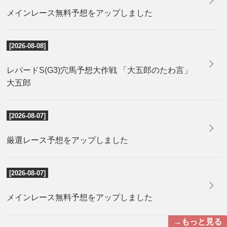
メインレース無料予想をアップしました
[2026-08-08]
レパードS(G3)穴馬予想大作戦 「大五郎のたわ言」
大五郎
[2026-08-07]
厳選レース予想をアップしました
[2026-08-07]
メインレース無料予想をアップしました
→もっと見る