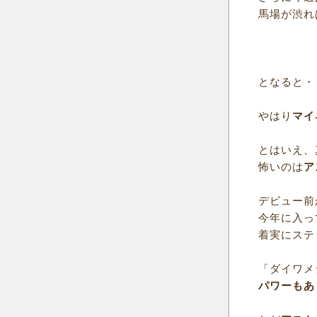
馬場が渋れ
となると・
やはり
マイ
とはいえ、
怖いのは
ア
デビュー前
今年に入っ
着実にステ
「ダイワメ
パワーもあ