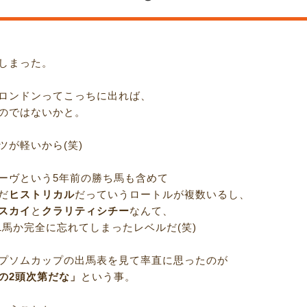
しまった。
ロンドンってこっちに出れば、
のではないかと。
ツが軽いから(笑)
ーヴという5年前の勝ち馬も含めて
だ
ヒストリカル
だっていうロートルが複数いるし、
スカイ
と
クラリティシチー
なんて、
1馬か完全に忘れてしまったレベルだ(笑)
プソムカップの出馬表を見て率直に思ったのが
の2頭次第だな」
という事。