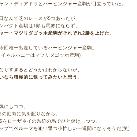
ャン・ディアドラとハービンジャー産駒が目立っていた。
日なんて芝のレースが5つあったが、
ンパクト産駒は1頭も馬券にならず、
ャー・マツリダゴッホ産駒がそれぞれ2勝を上げた。
今回唯一出走しているハービンジャー産駒。
マイネルハニーはマツリダゴッホ産駒)
なりすぎるとどうかはわからないが、
いなら積極的に狙ってみたいと想う。
気にしつつ、
頭の動向に気を配りながら、
Sをローザネイの系統の馬でひと儲けしつつ、
ップで
ベルーフ
を狙い撃つ小忙しい一週間になりそうだ(笑)