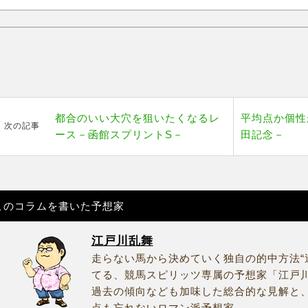
都合のいい大穴を狙いたくなるレ
平均点か個性
次の記事
ース－函館スプリントS－
田記念－
このコラムを書いた予想家
江戸川乱舞
走らない馬から決めていく独自の的中方法“
てる、競馬スピリッツ専属の予想家「江戸
過去の傾向なども加味した総合的な見解と
点も忘れないロマン派予想家。