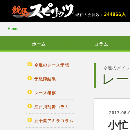
3
4
4
8
6
6
人
現在の会員数：
Home
ホーム
コラム
今週のレース予想
今週のメイ
レー
予想陣結果
レース考察
江戸川乱舞コラム
2017-06-
五十嵐アキラコラム
小忙