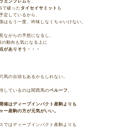
ラエンブレム
を、
Sで破った
タイセイサミット
も
予定しているから、
係はもう一度、吟味しなくちゃいけない。
見ながらの予想になるし、
頭の動向も気になる上に
点がありそう・・・
穴馬の台頭もあるかもしれない。
待しているのは関西馬の
ベルーフ
。
開催はディープインパクト産駒よりも
ャー産駒の方が元気がいい。
スではディープインパクト産駒よりも