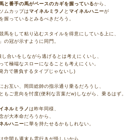
馬と番手の馬がペースのカギを握っている
から、
ソムカップは
マイネルミラノ
と
マイネルハニー
が
を握っているとみるべきだろう。
競馬をして粘り込むスタイルを得意にしている上に、
」の冠が示すように同門。
潰し合いをしながら逃げるとは考えにくいし、
って極端なスローになることも考えにくい。
瞬発力で勝負するタイプじゃないし)
にお互い、岡田総帥の指示通り乗るだろうし、
ともご意向を忖度(便利な言葉だw)しながら、乗るはず。
イネルミラノ
は昨年同様、
念が大本命だろうから、
ネルハニー
に華を持たせるかもしれない。
は中間も週末も雲行きが怪しいから、