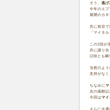
そう、
逃げ
今年のエプ
展開のカギ
共に前目で
「マイネル
この2頭が
共に譲り合
(2頭とも
当然のよう
支持がなく
ちなみに
マ
次の函館記
今回は
マイ
さらに今週