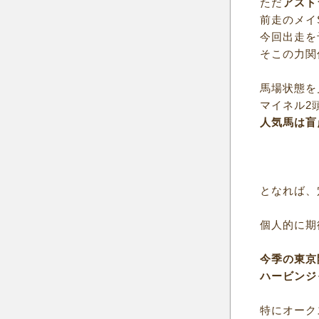
ただ
アスト
前走のメイ
今回出走を
そこの力関
馬場状態を
マイネル2
人気馬は盲
となれば、
個人的に期
今季の東京
ハービンジ
特にオーク