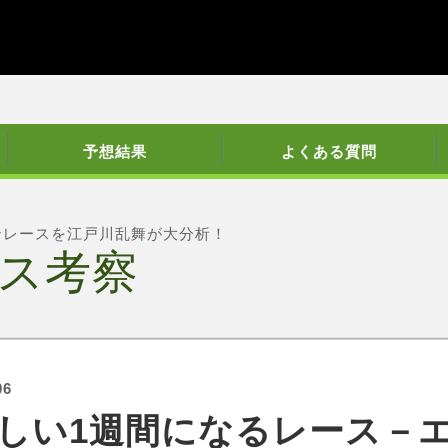
予想結果
よくある質問
ンレースを江戸川乱舞が大分析！
ス考察
06
しい1週間になるレース－