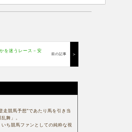
かを迷うレース－安
＞
前の記事
逆走競馬予想”であたり馬を引き当
川乱舞」。
、いち競馬ファンとしての純粋な視