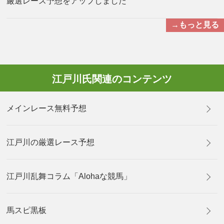
厳選レース予想をアップしました
→もっと見る
江戸川氏関連のコンテンツ
メインレース無料予想
江戸川の厳選レース予想
江戸川乱舞コラム「Alohaな競馬」
馬スピ黒板