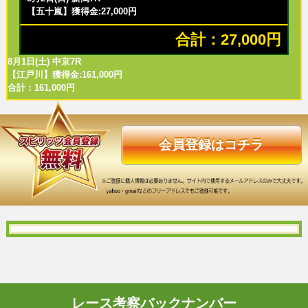
【五十嵐】獲得金:27,000円
合計：27,000円
8月1日(土) 中京7R
【江戸川】獲得金:161,000円
合計：161,000円
会員登録はコチラ
レース考察バックナンバー