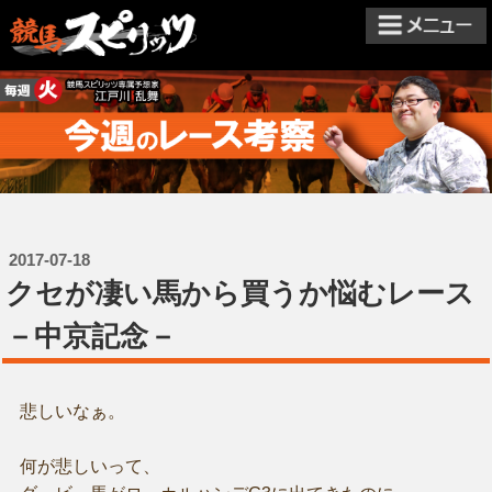
2017-07-18
クセが凄い馬から買うか悩むレース
－中京記念－
悲しいなぁ。
何が悲しいって、