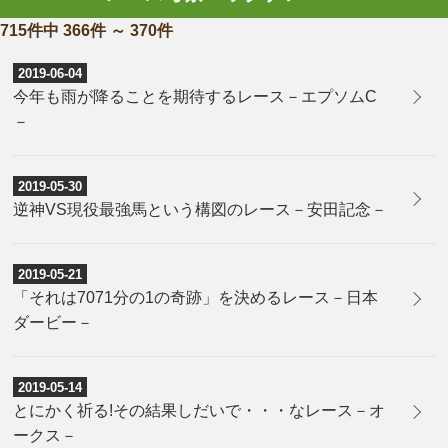
715件中 366件 ～ 370件
2019-06-04
今年も雨が降ることを期待するレース－エプソムC
－
2019-05-30
逆神VS現役最強馬という構図のレース－安田記念－
2019-05-21
「それは7071分の1の奇跡」を決めるレース－日本
ダービー－
2019-05-14
とにかく祈る!その結果しだいで・・・なレース－オ
ークス－