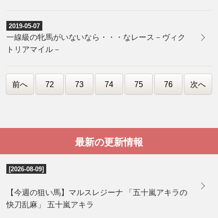
2019-05-07
一線級の牝馬がいないなら・・・なレース－ヴィク
トリアマイル－
前へ
72
73
74
75
76
次へ
最新の更新情報
[2026-08-09]
【今週の狙い馬】マルスレジーナ 「五十嵐アキラの
快刀乱麻」 五十嵐アキラ