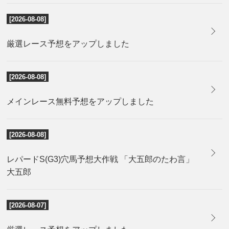
[2026-08-08]
厳選レース予想をアップしました
[2026-08-08]
メインレース無料予想をアップしました
[2026-08-08]
レパードS(G3)穴馬予想大作戦 「大五郎のたわ言」
大五郎
[2026-08-07]