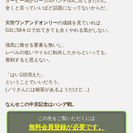
ダービー馬がローカルハンデG3に出てきたのに
全くと言っていいほど話題になってないからだ。
実際
ワンアンドオンリー
の成績を見ていれば、
G3に58キロで出てきても全くやれる気がしない。
強気に推せる要素も無いし、
レベルの低いマイルに転向したからといっても、
善戦すると思えない。
「はい1頭消えた」
ということでいいだろう。
(ノリさんには秘策があるようだけど…)
なんせこの中京記念はハンデ戦。
この先をご覧いただくには
無料会員登録が必要です。