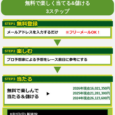
無料で楽しく当てる&儲ける
3ステップ
2026年現在16,021,350円
2025年現在21,281,300円
2024年現在26,123,600円
8月2日(日) 新潟7R