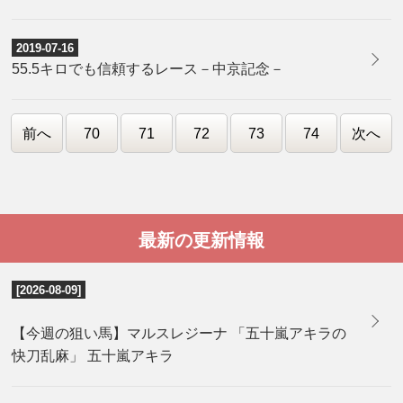
2019-07-16
55.5キロでも信頼するレース－中京記念－
前へ
70
71
72
73
74
次へ
最新の更新情報
[2026-08-09]
【今週の狙い馬】マルスレジーナ 「五十嵐アキラの
快刀乱麻」 五十嵐アキラ