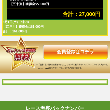
【五十嵐】獲得金:27,000円
合計：27,000円
8月1日(土) 中京7R
【江戸川】獲得金:161,000円
合計：161,000円
会員登録はコチラ
レース考察バックナンバー