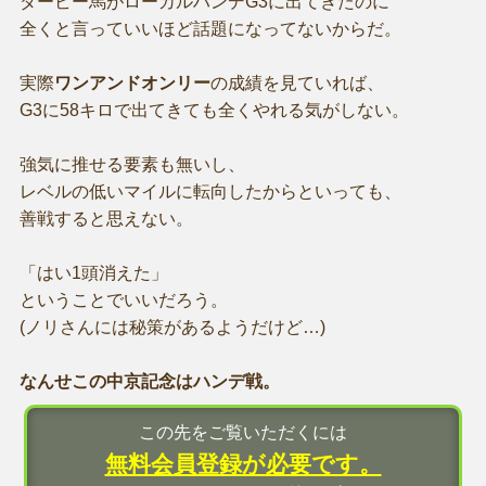
ダービー馬がローカルハンデG3に出てきたのに
全くと言っていいほど話題になってないからだ。
実際
ワンアンドオンリー
の成績を見ていれば、
G3に58キロで出てきても全くやれる気がしない。
強気に推せる要素も無いし、
レベルの低いマイルに転向したからといっても、
善戦すると思えない。
「はい1頭消えた」
ということでいいだろう。
(ノリさんには秘策があるようだけど…)
なんせこの中京記念はハンデ戦。
この先をご覧いただくには
無料会員登録が必要です。