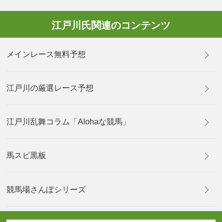
江戸川氏関連のコンテンツ
メインレース無料予想
江戸川の厳選レース予想
江戸川乱舞コラム「Alohaな競馬」
馬スピ黒板
競馬場さんぽシリーズ