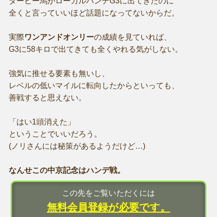
ダービー馬がローカルハンデG3に出てきたのに
全くと言っていいほど話題になってないからだ。
実際
ワンアンドオンリー
の成績を見ていれば、
G3に58キロで出てきても全くやれる気がしない。
強気に推せる要素も無いし、
レベルの低いマイルに転向したからといっても、
善戦すると思えない。
「はい1頭消えた」
ということでいいだろう。
(ノリさんには秘策があるようだけど…)
なんせこの中京記念はハンデ戦。
この先をご覧いただくには
無料会員登録が必要です。