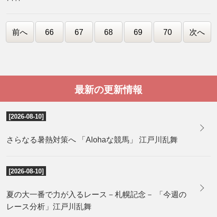
前へ
66
67
68
69
70
次へ
最新の更新情報
[2026-08-10]
さらなる暑熱対策へ 「Alohaな競馬」 江戸川乱舞
[2026-08-10]
夏の大一番で力が入るレース－札幌記念－ 「今週の
レース分析」江戸川乱舞