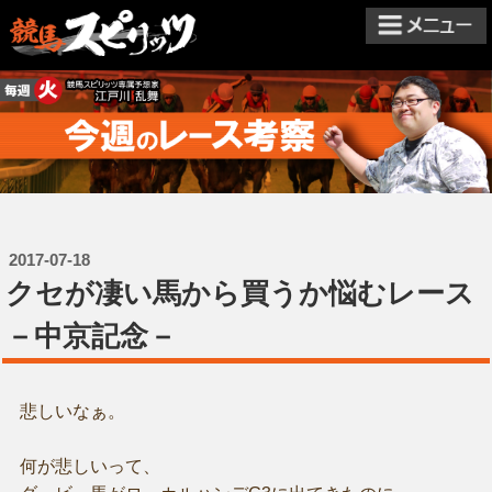
2017-07-18
クセが凄い馬から買うか悩むレース
－中京記念－
悲しいなぁ。
何が悲しいって、