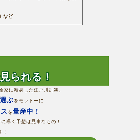
 など
で見られる！
論家に転身した江戸川乱舞。
選ぶ
をモットーに
ース
量産中！
を
中に導く予想は見事なもの！
す！