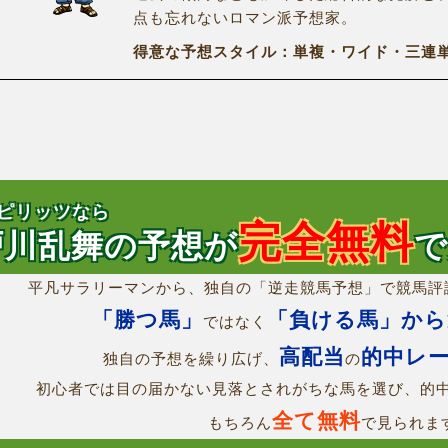
点も忘れないロマン派予想家。
得意な予想スタイル：単複・ワイド・三連単
ピリッツなら
完全無料
戸川乱舞の予想が
平凡サラリーマンから、独自の「逆走競馬予想」で競馬評
「勝つ馬」
「負ける馬」から
ではなく
高配当
的中レ
独自の予想を繰り広げ、
の
初心者では目の届かない見落とされがちな馬を選び、的
全て無料
もちろん
で見られま