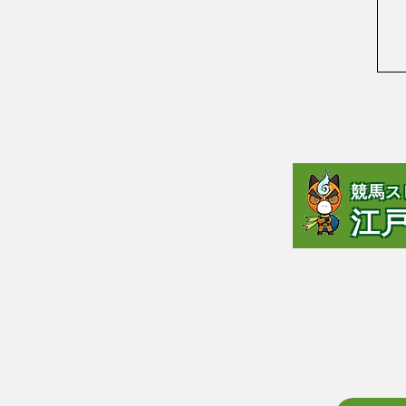
競馬ス
江