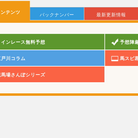
コンテンツ
バックナンバー
最新更新情報
メインレース無料予想
予想陣
江戸川コラム
馬スピ
競馬場さんぽシリーズ