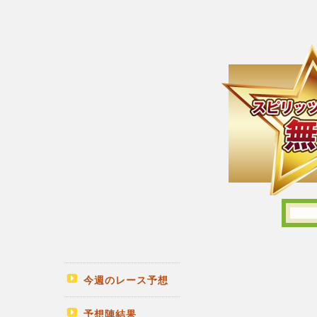
今週のレース予想
予想陣結果