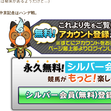
には秘策があるようだけど…)
中京記念はハンデ戦。