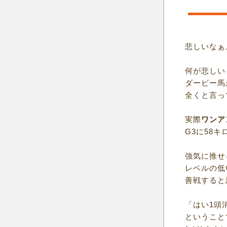
悲しいなぁ
何が悲しい
ダービー馬
全くと言っ
実際
ワンア
G3に58
強気に推せ
レベルの低
善戦すると
「はい1頭
ということ