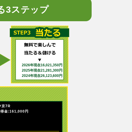
る3ステップ
2026年現在16,021,350円
2025年現在21,281,300円
2024年現在26,123,600円
中京7R
金:161,000円