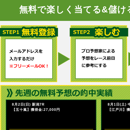
無料で楽しく当てる&儲け
8月2日(日) 新潟7R
8月1日(土) 
【五十嵐】獲得金:27,000円
【江戸川】獲得