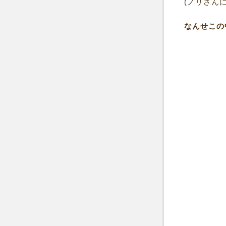
(ノリさん
なんせこの