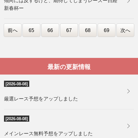
傾向には反するけど、期待してしまうレースー日経
新春杯ー
前へ
65
66
67
68
69
次へ
最新の更新情報
[2026-08-08]
厳選レース予想をアップしました
[2026-08-08]
メインレース無料予想をアップしました