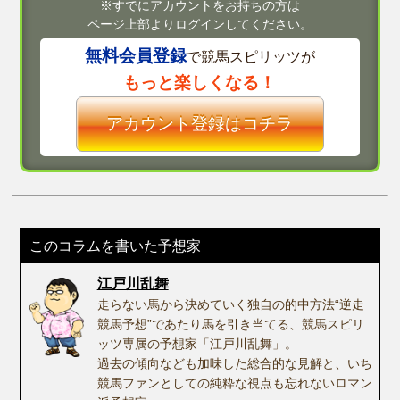
※すでにアカウントをお持ちの方は
ページ上部よりログインしてください。
無料会員登録
で競馬スピリッツが
もっと楽しくなる！
アカウント登録はコチラ
このコラムを書いた予想家
江戸川乱舞
走らない馬から決めていく独自の的中方法“逆走
競馬予想”であたり馬を引き当てる、競馬スピリ
ッツ専属の予想家「江戸川乱舞」。
過去の傾向なども加味した総合的な見解と、いち
競馬ファンとしての純粋な視点も忘れないロマン