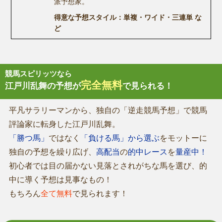
派予想家。
得意な予想スタイル：単複・ワイド・三連単 な
ど
競馬スピリッツなら
完全無料
江戸川乱舞の予想が
で見られる！
平凡サラリーマンから、独自の「逆走競馬予想」で競馬
評論家に転身した江戸川乱舞。
「勝つ馬」
ではなく
「負ける馬」から選ぶ
をモットーに
独自の予想を繰り広げ、
高配当
の
的中レース
を
量産中！
初心者では目の届かない見落とされがちな馬を選び、的
中に導く予想は見事なもの！
もちろん
全て無料
で見られます！