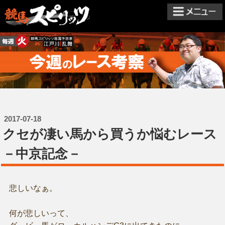
2017-07-18
クセが凄い馬から買うか悩むレース
－中京記念－
悲しいなぁ。
何が悲しいって、