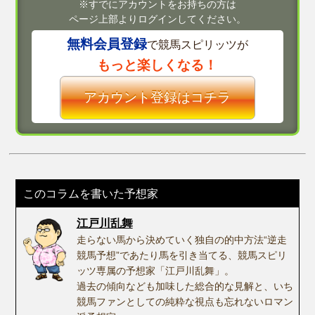
※すでにアカウントをお持ちの方は
ページ上部よりログインしてください。
無料会員登録
で競馬スピリッツが
もっと楽しくなる！
アカウント登録はコチラ
このコラムを書いた予想家
江戸川乱舞
走らない馬から決めていく独自の的中方法“逆走
競馬予想”であたり馬を引き当てる、競馬スピリ
ッツ専属の予想家「江戸川乱舞」。
過去の傾向なども加味した総合的な見解と、いち
競馬ファンとしての純粋な視点も忘れないロマン