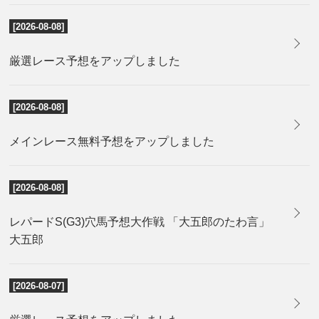
[2026-08-08]
厳選レース予想をアップしました
[2026-08-08]
メインレース無料予想をアップしました
[2026-08-08]
レパードS(G3)穴馬予想大作戦 「大五郎のたわ言」
大五郎
[2026-08-07]