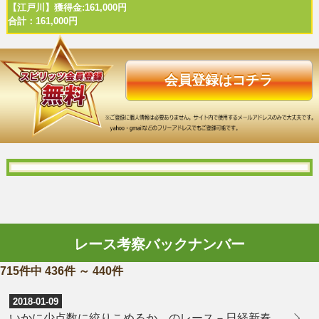
【江戸川】獲得金:161,000円
合計：161,000円
会員登録はコチラ
レース考察バックナンバー
715件中 436件 ～ 440件
2018-01-09
いかに少点数に絞りこめるか…のレース－日経新春