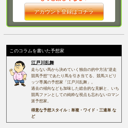
アカウント登録はコチラ
このコラムを書いた予想家
江戸川乱舞
走らない馬から決めていく独自の的中方法“逆走
競馬予想”であたり馬を引き当てる、競馬スピリ
ッツ専属の予想家「江戸川乱舞」。
過去の傾向なども加味した総合的な見解と、いち
競馬ファンとしての純粋な視点も忘れないロマン
派予想家。
得意な予想スタイル：単複・ワイド・三連単 な
ど