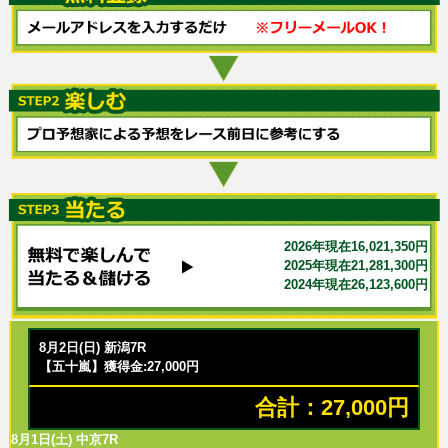
2026年現在16,021,350円
2025年現在21,281,300円
2024年現在26,123,600円
8月2日(日) 新潟7R
【五十嵐】獲得金:27,000円
合計：27,000円
8月1日(土) 中京7R