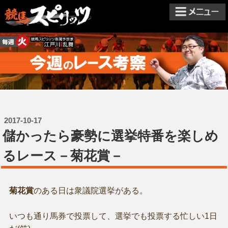
2017-10-17
儲かったら豪勢に選挙特番を楽しめ
るレース－菊花賞－
菊花賞
のある日は衆議院選挙がある。
いつも通り馬券で投票して、選挙でも投票する忙しい1日