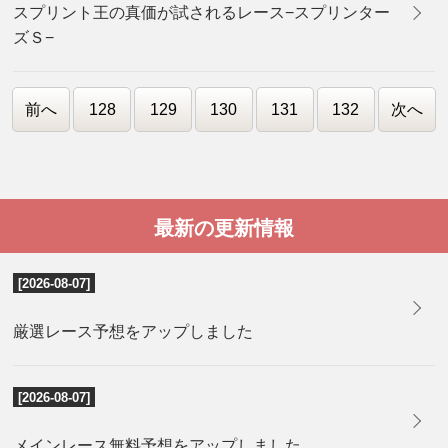
スプリント王の真価が試されるレース−スプリンター
ズＳ−
前へ
128
129
130
131
132
次へ
最新の更新情報
[2026-08-07]
厳選レース予想をアップしました
[2026-08-07]
メインレース無料予想をアップしました