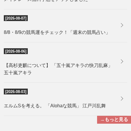
[2026-08-07]
8/8・8/9の競馬運をチェック！「週末の競馬占い」
[2026-08-06]
【高杉吏麒について】 「五十嵐アキラの快刀乱麻」
五十嵐アキラ
[2026-08-03]
エルムSを考える。 「Alohaな競馬」 江戸川乱舞
→もっと見る