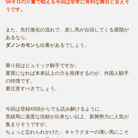
56キロの斤量で戦える今回は非常に有利な舞台と言えそ
うです。
また、先行激化の流れで、差し馬が台頭してくる展開が
あるなら、
ダノンカモン
も出番があるでしょう。
乗り役はビュイック騎手ですが、
重賞になれば本来以上の力を発揮するのが、外国人騎手
の特徴です。
要注意すべきでしょう。
今回は登録43頭からでも読み解けるように、
実績馬に過度な信頼が出来ない以上、新興勢力に人気が
集まりそうですが、
ちょっと忘れられかけた、キャラクターの薄い馬にこそ