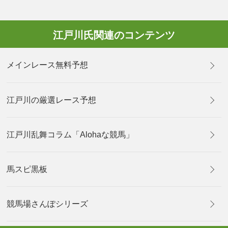
江戸川氏関連のコンテンツ
メインレース無料予想
江戸川の厳選レース予想
江戸川乱舞コラム「Alohaな競馬」
馬スピ黒板
競馬場さんぽシリーズ