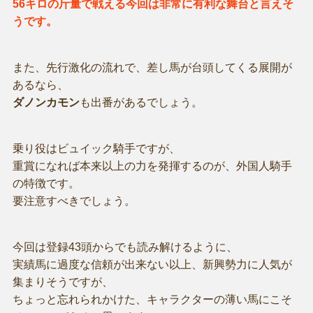
56キロの斤量で戦える今回は非常に有利な舞台と言えそ
うです。
また、先行激化の流れで、差し馬が台頭してくる展開が
あるなら、
ダノンカモン
も出番があるでしょう。
乗り役はビュイック騎手ですが、
重賞になれば本来以上の力を発揮するのが、外国人騎手
の特徴です。
要注意すべきでしょう。
今回は登録43頭からでも読み解けるように、
実績馬に過度な信頼が出来ない以上、新興勢力に人気が
集まりそうですが、
ちょっと忘れられかけた、キャラクターの薄い馬にこそ