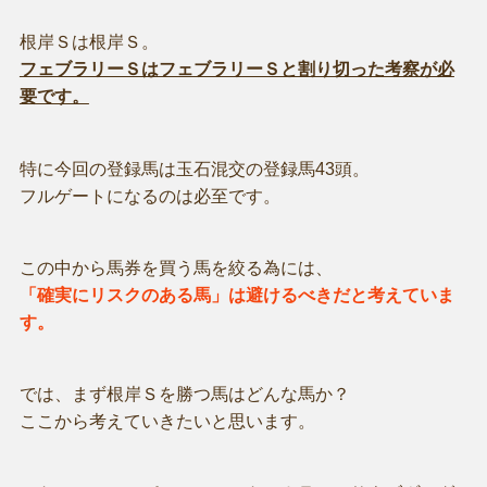
根岸Ｓは根岸Ｓ。
フェブラリーＳはフェブラリーＳと割り切った考察が必
要です。
特に今回の登録馬は玉石混交の登録馬43頭。
フルゲートになるのは必至です。
この中から馬券を買う馬を絞る為には、
「確実にリスクのある馬」は避けるべきだと考えていま
す。
では、まず根岸Ｓを勝つ馬はどんな馬か？
ここから考えていきたいと思います。