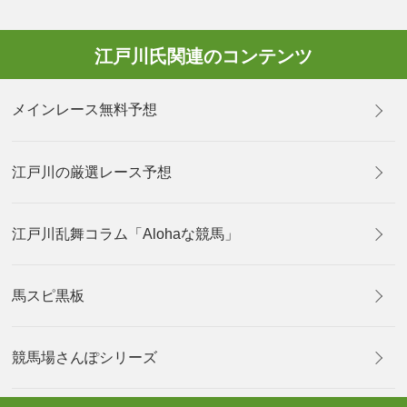
江戸川氏関連のコンテンツ
メインレース無料予想
江戸川の厳選レース予想
江戸川乱舞コラム「Alohaな競馬」
馬スピ黒板
競馬場さんぽシリーズ