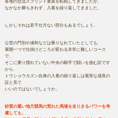
各地の交流スプリント重賞を転戦してきましたが、
なかなか勝ちきれず、入着を繰り返してきました。
しかしそれは若干仕方ない部分もあるでしょう。
公営の門別や浦和などは乗りなれていたとしても、
展開一つで仕掛けどころが変わる非常に難しいコース
で、
そこに乗り慣れていない中央の騎手で闘いを挑む訳です
から、
トウショウカズン自身の入着の繰り返しは着実な成長の
証と見て
いいのではないでしょうか。
砂質の重い地方競馬の荒れた馬場を走りきるパワーを考
慮しても、