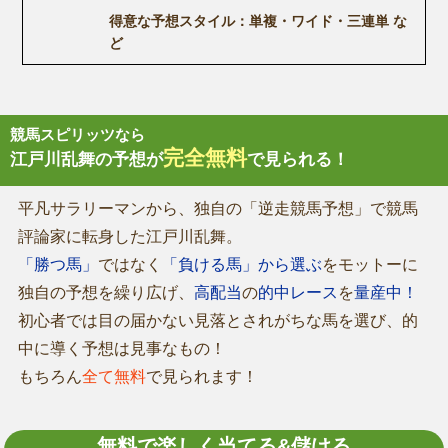
得意な予想スタイル：単複・ワイド・三連単 な
ど
競馬スピリッツなら
完全無料
江戸川乱舞の予想が
で見られる！
平凡サラリーマンから、独自の「逆走競馬予想」で競馬
評論家に転身した江戸川乱舞。
「勝つ馬」
ではなく
「負ける馬」から選ぶ
をモットーに
独自の予想を繰り広げ、
高配当
の
的中レース
を
量産中！
初心者では目の届かない見落とされがちな馬を選び、的
中に導く予想は見事なもの！
もちろん
全て無料
で見られます！
無料で楽しく当てる&儲ける