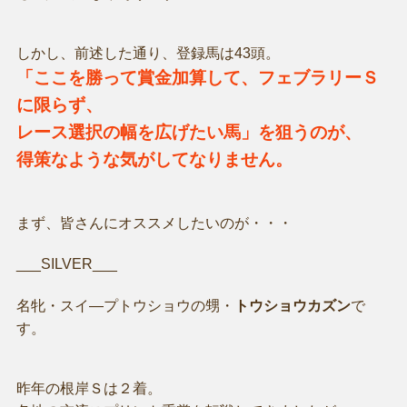
しかし、前述した通り、登録馬は43頭。
「ここを勝って賞金加算して、フェブラリーＳ
に限らず、
レース選択の幅を広げたい馬」を狙うのが、
得策なような気がしてなりません。
まず、皆さんにオススメしたいのが・・・
___SILVER___
名牝・スイ―プトウショウの甥・
トウショウカズン
で
す。
昨年の根岸Ｓは２着。