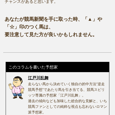
チャンスがあると思います。
あなたが競馬新聞を手に取った時、「▲」や
「☆」印のつく馬は、
要注意して見た方が良いかもしれません。
このコラムを書いた予想家
江戸川乱舞
走らない馬から決めていく独自の的中方法“逆走
競馬予想”であたり馬を引き当てる、競馬スピリ
ッツ専属の予想家「江戸川乱舞」。
過去の傾向なども加味した総合的な見解と、いち
競馬ファンとしての純粋な視点も忘れないロマン
派予想家。