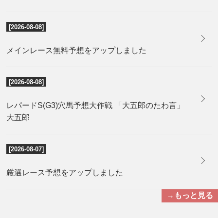
[2026-08-08]
メインレース無料予想をアップしました
[2026-08-08]
レパードS(G3)穴馬予想大作戦 「大五郎のたわ言」
大五郎
[2026-08-07]
厳選レース予想をアップしました
→もっと見る