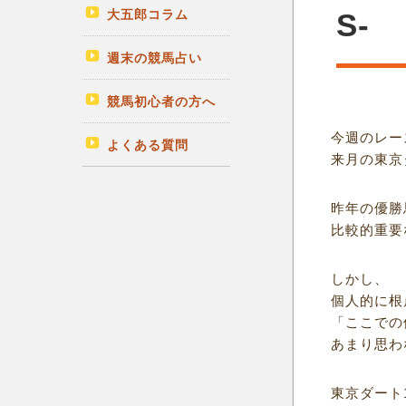
大五郎コラム
S-
週末の競馬占い
競馬初心者の方へ
今週のレー
よくある質問
来月の東京
昨年の優勝
比較的重要
しかし、
個人的に根
「ここでの
あまり思わ
東京ダート1