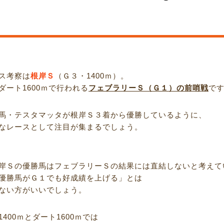
ス考察は
根岸Ｓ
（Ｇ３・1400ｍ）。
ダート1600ｍで行われる
フェブラリーＳ（Ｇ１）の前哨戦
で
馬・テスタマッタが根岸Ｓ３着から優勝しているように、
なレースとして注目が集まるでしょう。
岸Ｓの優勝馬はフェブラリーＳの結果には直結しないと考えて
優勝馬がＧ１でも好成績を上げる」とは
ない方がいいでしょう。
400ｍとダート1600ｍでは