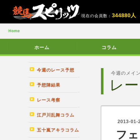
3
4
4
8
8
0
人
現在の会員数：
Home
ホーム
コラム
今週のレース予想
今週のメイ
レー
予想陣結果
レース考察
江戸川乱舞コラム
2013-01-
五十嵐アキラコラム
フェ