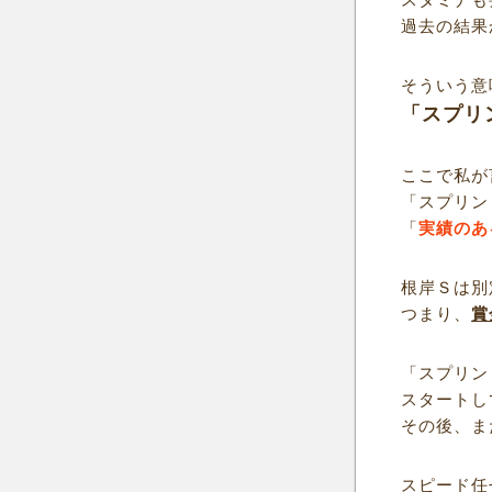
過去の結果
そういう意
「スプリ
ここで私が
「スプリン
「
実績のあ
根岸Ｓは別
つまり、
賞
「スプリン
スタートし
その後、ま
スピード任