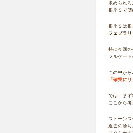
求められる
根岸Ｓで儲
根岸Ｓは根
フェブラリ
特に今回の
フルゲート
この中から
「確実にリ
では、まず
ここから考
ストーンス
過去の勝ち
スタミナも