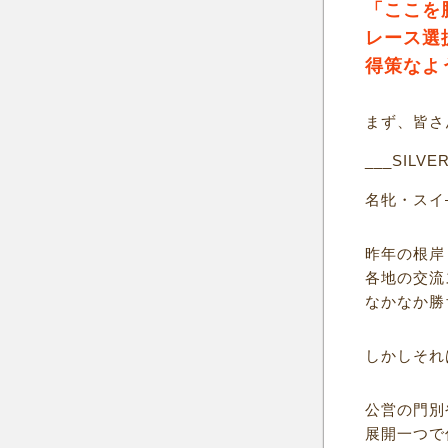
「ここを
レース選
得策なよ
まず、皆さ
___SILVE
名牝・スイ
昨年の根岸
各地の交流
なかなか勝
しかしそれ
公営の門別
展開一つで