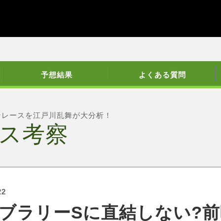
予想結果
よくある質問
ンレースを江戸川乱舞が大分析！
ス考察
22
ブラリーSに直結しない?前