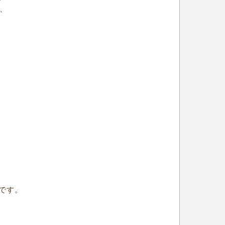
、
です。