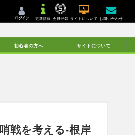
更新情報
会員登録
サイトについて
お問い合わせ
初心者の方へ
サイトについて
哨戦を考える-根岸