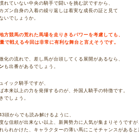
慣れていない中央の騎手で闘いを挑む訳ですから、
カズン自身の入着の繰り返しは着実な成長の証と見て
ないでしょうか。
地方競馬の荒れた馬場を走りきるパワーを考慮しても、
斤量で戦える今回は非常に有利な舞台と言えそうです。
激化の流れで、差し馬が台頭してくる展開があるなら、
ン
も出番があるでしょう。
ュイック騎手ですが、
ば本来以上の力を発揮するのが、外国人騎手の特徴です。
きでしょう。
43頭からでも読み解けるように、
度な信頼が出来ない以上、新興勢力に人気が集まりそうですが
れられかけた、キャラクターの薄い馬にこそチャンスがあると