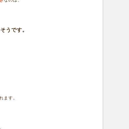
りそうです。
れます。
。