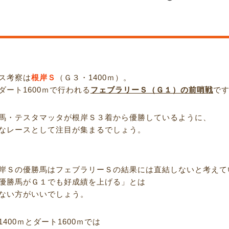
ス考察は
根岸Ｓ
（Ｇ３・1400ｍ）。
ダート1600ｍで行われる
フェブラリーＳ（Ｇ１）の前哨戦
で
馬・テスタマッタが根岸Ｓ３着から優勝しているように、
なレースとして注目が集まるでしょう。
岸Ｓの優勝馬はフェブラリーＳの結果には直結しないと考えて
優勝馬がＧ１でも好成績を上げる」とは
ない方がいいでしょう。
400ｍとダート1600ｍでは