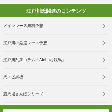
江戸川氏関連のコンテンツ
メインレース無料予想
江戸川の厳選レース予想
江戸川乱舞コラム「Alohaな競馬」
馬スピ黒板
競馬場さんぽシリーズ