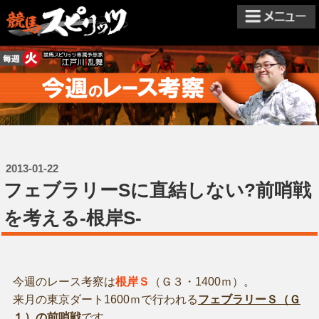
2013-01-22
フェブラリーSに直結しない?前哨戦
を考える-根岸S-
今週のレース考察は
根岸Ｓ
（Ｇ３・1400ｍ）。
来月の東京ダート1600ｍで行われる
フェブラリーＳ（Ｇ
１）の前哨戦
です。