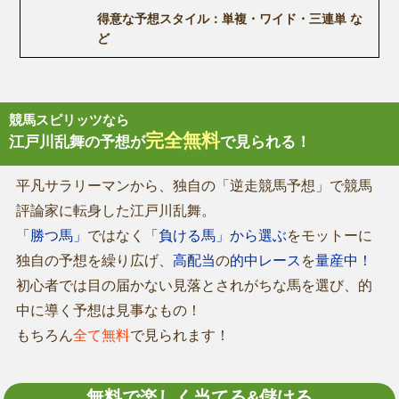
得意な予想スタイル：単複・ワイド・三連単 な
ど
競馬スピリッツなら
完全無料
江戸川乱舞の予想が
で見られる！
平凡サラリーマンから、独自の「逆走競馬予想」で競馬
評論家に転身した江戸川乱舞。
「勝つ馬」
ではなく
「負ける馬」から選ぶ
をモットーに
独自の予想を繰り広げ、
高配当
の
的中レース
を
量産中！
初心者では目の届かない見落とされがちな馬を選び、的
中に導く予想は見事なもの！
もちろん
全て無料
で見られます！
無料で楽しく当てる&儲ける