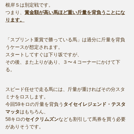
根岸Ｓは別定戦です。
つまり、
賞金額が高い馬ほど重い斤量を背負うことにな
ります。
「スプリント重賞で勝っている馬」は過分に斤量を背負
うケースが想定されます。
スタートしてすぐは下り坂ですが、
その後、また上りがあり、３〜４コーナーにかけて下
る。
スピード任せで走る馬には、斤量が重ければその分スタ
ミナをロスします。
今回59キロの斤量を背負う
タイセイレジェンド・テスタ
マッタ
はもちろん、
58キロの
セイクリムズン
なども割引して馬券を買う必要
がありそうです。