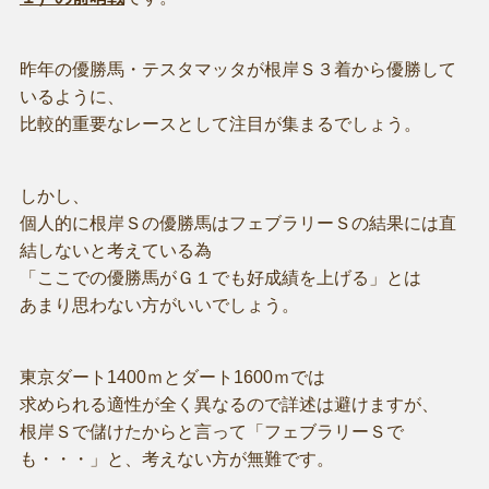
昨年の優勝馬・テスタマッタが根岸Ｓ３着から優勝して
いるように、
比較的重要なレースとして注目が集まるでしょう。
しかし、
個人的に根岸Ｓの優勝馬はフェブラリーＳの結果には直
結しないと考えている為
「ここでの優勝馬がＧ１でも好成績を上げる」とは
あまり思わない方がいいでしょう。
東京ダート1400ｍとダート1600ｍでは
求められる適性が全く異なるので詳述は避けますが、
根岸Ｓで儲けたからと言って「フェブラリーＳで
も・・・」と、考えない方が無難です。