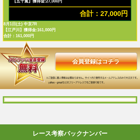
【五十嵐】獲得金:27,000円
合計：27,000円
8月1日(土) 中京7R
【江戸川】獲得金:161,000円
合計：161,000円
会員登録はコチラ
レース考察バックナンバー