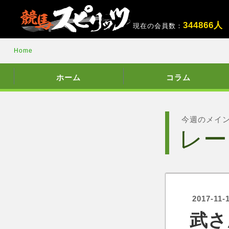
3
4
4
8
6
6
人
現在の会員数：
Home
ホーム
コラム
今週のメイ
レー
2017-11-
武さ