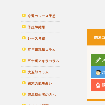
今週のレース予想
予想陣結果
関連
レース考察
江戸川乱舞コラム
五十嵐アキラコラム
大五郎コラム
週末の競馬占い
競馬初心者の方へ