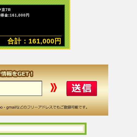
中京7R
金:161,000円
合計：161,000円