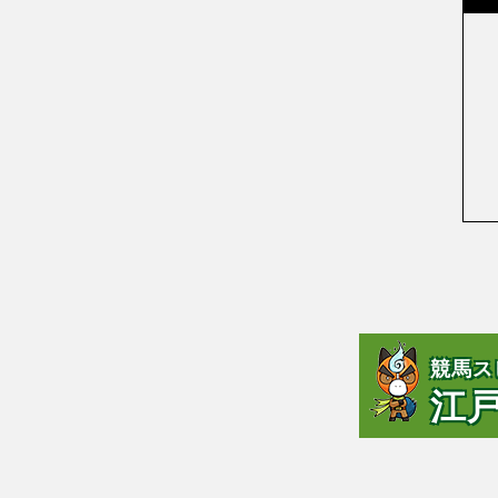
競馬ス
江