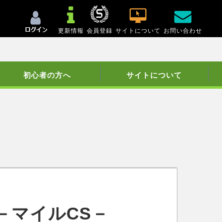
更新情報
会員登録
サイトについて
お問い合わせ
初心者の方へ
サイトについて
－マイルCS－