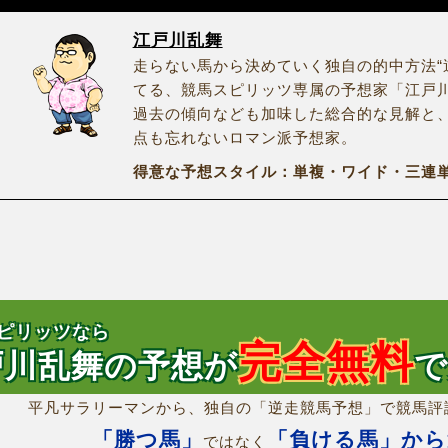
江戸川乱舞
走らない馬から決めていく独自の的中方法“
てる、競馬スピリッツ専属の予想家「江戸
過去の傾向なども加味した総合的な見解と
点も忘れないロマン派予想家。
得意な予想スタイル：単複・ワイド・三連単
ピリッツなら
完全無料
戸川乱舞の予想が
平凡サラリーマンから、独自の「逆走競馬予想」で競馬評
「勝つ馬」
「負ける馬」から
ではなく