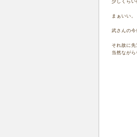
少しくらい
まぁいい。
武さんの今
それ故に先
当然ながら