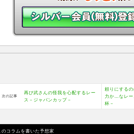
頼りにするの
再び武さんの怪我を心配するレー
力か…なレー
次の記事
ス－ジャパンカップ－
杯－
このコラムを書いた予想家