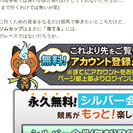
の指導者では無いが誰か肩代わりしてくれないだろうか…。
アまで行くわけでは無いが笑)
に行くための資金をなるだけ競馬で稼ぎたいところだけど、
ソムカップ
はまさに
「当てる」
には、
のレースではないだろうか。