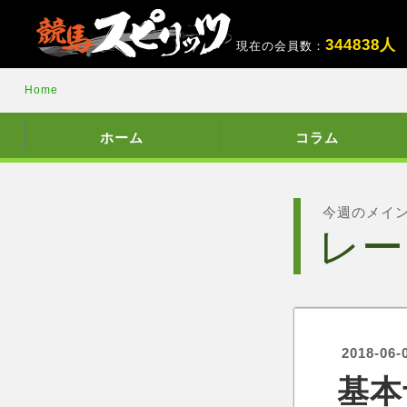
3
4
4
8
3
8
人
現在の会員数：
Home
ホーム
コラム
今週のメイ
レー
2018-06-
基本