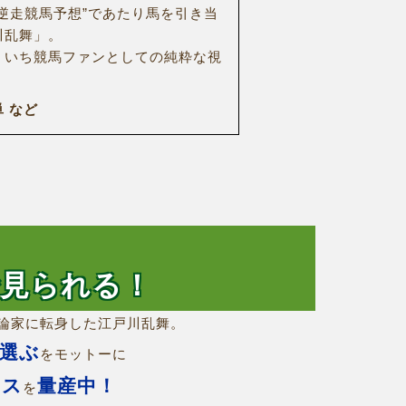
逆走競馬予想”であたり馬を引き当
川乱舞」。
、いち競馬ファンとしての純粋な視
 など
で見られる！
論家に転身した江戸川乱舞。
選ぶ
をモットーに
ース
量産中！
を