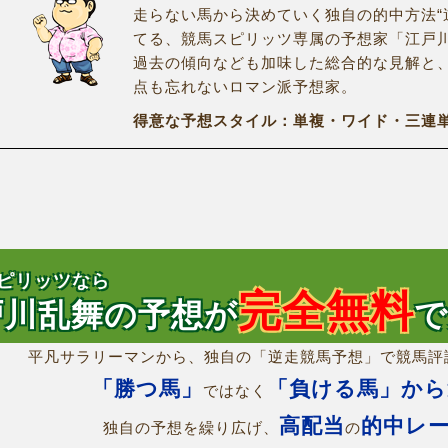
走らない馬から決めていく独自の的中方法“
てる、競馬スピリッツ専属の予想家「江戸
過去の傾向なども加味した総合的な見解と
点も忘れないロマン派予想家。
得意な予想スタイル：単複・ワイド・三連単
ピリッツなら
完全無料
戸川乱舞の予想が
平凡サラリーマンから、独自の「逆走競馬予想」で競馬評
「勝つ馬」
「負ける馬」から
ではなく
高配当
的中レ
独自の予想を繰り広げ、
の