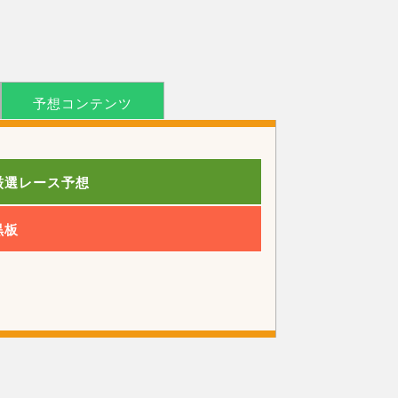
予想コンテンツ
厳選レース予想
黒板