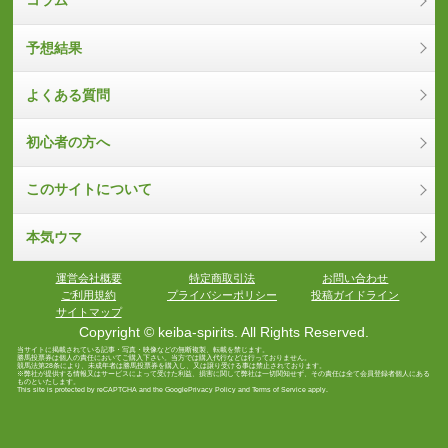
コラム
予想結果
よくある質問
初心者の方へ
このサイトについて
本気ウマ
運営会社概要
特定商取引法
お問い合わせ
ご利用規約
プライバシーポリシー
投稿ガイドライン
サイトマップ
Copyright © keiba-spirits. All Rights Reserved.
当サイトに掲載されている記事・写真・映像などの無断複製、転載を禁じます。
勝馬投票券は個人の責任においてご購入下さい。当方では購入代行などは行っておりません。
競馬法第28条により、未成年者は勝馬投票券を購入し、又は譲り受ける事は禁止されております。
※弊社が提供する情報又はサービスによって受けた利益、損害に関して弊社は一切関知せず、その責任は全て会員登録者個人にある
ものといたします。
This site is protected by reCAPTCHA and the Google
Privacy Policy
and
Terms of Service
apply.