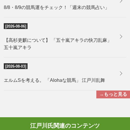
8/8・8/9の競馬運をチェック！「週末の競馬占い」
[2026-08-06]
【高杉吏麒について】 「五十嵐アキラの快刀乱麻」
五十嵐アキラ
[2026-08-03]
エルムSを考える。 「Alohaな競馬」 江戸川乱舞
→もっと見る
江戸川氏関連のコンテンツ