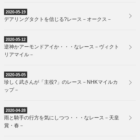
2020-05-19
デアリングタクトを信じる?レース－オークス－
2020-05-12
逆神かアーモンドアイか・・・なレース－ヴィクト
リアマイル－
2020-05-05
珍しく武さんが「主役?」のレース－NHKマイルカ
ップ－
2020-04-28
雨と騎手の行方を気にしつつ・・・なレース－天皇
賞・春－