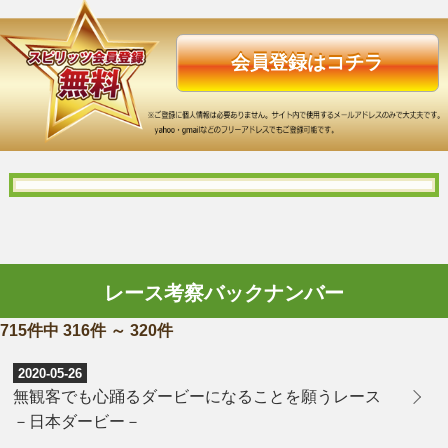
会員登録はコチラ
レース考察バックナンバー
715件中 316件 ～ 320件
2020-05-26
無観客でも心踊るダービーになることを願うレース
－日本ダービー－