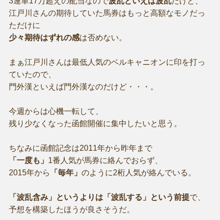
3連単17万超えの配当なので
波乱といえば波乱
だけど、
江戸川さんの期待していた馬券はもっと高額なモノだっ
ただけに
少々期待はずれの感
は否めない。
まぁ江戸川さんは最低人気のベルキャニオンに印を打っ
ていたので、
門外漢といえば門外漢なのだけど・・・。
今週からは心機一転して、
残り少なくなった函館開催に集中したいと思う。
ちなみに函館記念は2011年から昨年まで
「一度も」
1番人気が馬券に絡んでおらず、
2015年から
「毎年」
のように2桁人気が絡んでいる。
「波乱含み」というよりは「波乱する」という前提
で、
予想を構築したほうが良さそうだ。