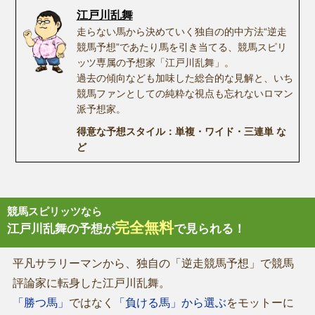
江戸川乱舞
走らない馬から決めていく独自の的中方法“逆走
競馬予想”であたり馬を引き当てる、競馬スピリ
ッツ専属の予想家「江戸川乱舞」。
過去の傾向なども加味した総合的な見解と、いち
競馬ファンとしての純粋な視点も忘れないロマン
派予想家。
得意な予想スタイル：単複・ワイド・三連単 な
ど
競馬スピリッツなら
完全無料
江戸川乱舞の予想が
で見られる！
平凡サラリーマンから、独自の「逆走競馬予想」で競馬
評論家に転身した江戸川乱舞。
「勝つ馬」
ではなく
「負ける馬」から選ぶ
をモットーに