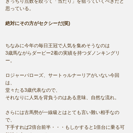
きっちり点数を絞って「当たり」を狙っていくべきだと
思っている。
絶対にその方がセクシーだ(笑)
ちなみに今年の毎日王冠で人気を集めそうなのは
3歳馬ながらダービー2着の実績を持つダノンキングリ
ー。
ロジャーバローズ、サートゥルナーリアがいない今回
は、
堂々たる3歳代表なので、
それなりに人気を背負うのはある意味、自然な流れ。
さらには古馬勢が一線級とはとても言い難い相手なの
で、
下手すれば2倍台前半・・・もしかすると1倍台に乗る可