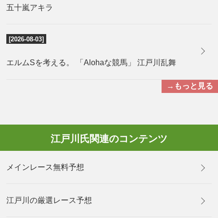
五十嵐アキラ
[2026-08-03]
エルムSを考える。 「Alohaな競馬」 江戸川乱舞
→もっと見る
江戸川氏関連のコンテンツ
メインレース無料予想
江戸川の厳選レース予想