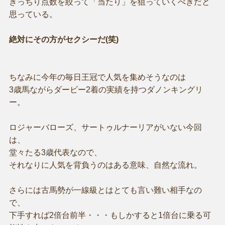
きっちり点数を絞って「当たり」を狙っていくべきだと
思っている。
絶対にその方がセクシーだ(笑)
ちなみに今年の毎日王冠で人気を集めそうなのは
3歳馬ながらダービー2着の実績を持つダノンキングリ
ー。
ロジャーバローズ、サートゥルナーリアがいない今回
は、
堂々たる3歳代表なので、
それなりに人気を背負うのはある意味、自然な流れ。
さらには古馬勢が一線級とはとても言い難い相手なの
で、
下手すれば2倍台前半・・・もしかすると1倍台に乗る可