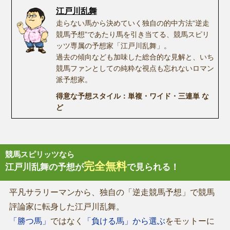
江戸川乱舞
走らない馬から決めていく独自の的中方法“逆走
競馬予想”であたり馬を引き当てる、競馬スピリ
ッツ専属の予想家「江戸川乱舞」。
過去の傾向なども加味した総合的な見解と、いち
競馬ファンとしての純粋な視点も忘れないロマン
派予想家。
得意な予想スタイル：単複・ワイド・三連単 な
ど
競馬スピリッツなら
完全無料
江戸川乱舞の予想が
で見られる！
平凡サラリーマンから、独自の「逆走競馬予想」で競馬
評論家に転身した江戸川乱舞。
「勝つ馬」
ではなく
「負ける馬」から選ぶ
をモットーに