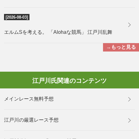
[2026-08-03]
エルムSを考える。 「Alohaな競馬」 江戸川乱舞
→もっと見る
江戸川氏関連のコンテンツ
メインレース無料予想
江戸川の厳選レース予想