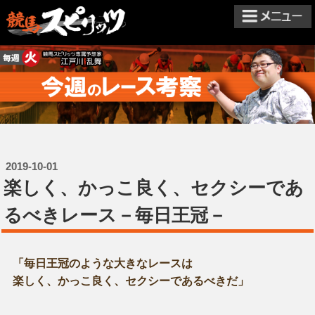
2019-10-01
楽しく、かっこ良く、セクシーであ
るべきレース－毎日王冠－
「毎日王冠のような大きなレースは
楽しく、かっこ良く、セクシーであるべきだ」