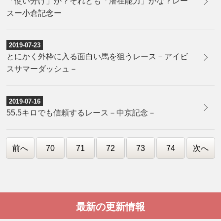
「使い分け」か？それとも「潜在能力」かな？レー
スー小倉記念ー
2019-07-23
とにかく外枠に入る面白い馬を狙うレース－アイビ
スサマーダッシュ－
2019-07-16
55.5キロでも信頼するレース－中京記念－
前へ
70
71
72
73
74
次へ
最新の更新情報