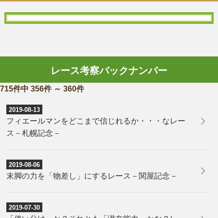
レース考察バックナンバー
715件中 356件 ～ 360件
2019-08-13
フィエールマンをどこまで信じれるか・・・なレー
ス－札幌記念－
2019-08-06
末脚の力を「物差し」にするレース－関屋記念－
2019-07-30