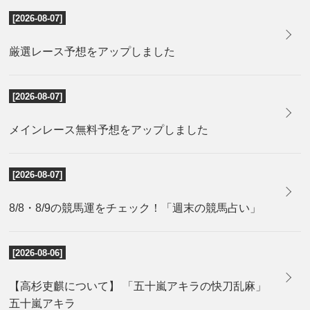
[2026-08-07]
厳選レース予想をアップしました
[2026-08-07]
メインレース無料予想をアップしました
[2026-08-07]
8/8・8/9の競馬運をチェック！「週末の競馬占い」
[2026-08-06]
【高杉吏麒について】 「五十嵐アキラの快刀乱麻」
五十嵐アキラ