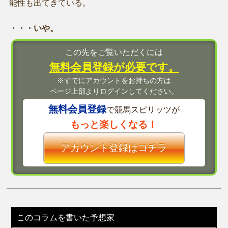
能性も出てきている。
・・・いや。
この先をご覧いただくには
無料会員登録が必要です。
※すでにアカウントをお持ちの方は
ページ上部よりログインしてください。
無料会員登録
で競馬スピリッツが
もっと楽しくなる！
アカウント登録はコチラ
このコラムを書いた予想家