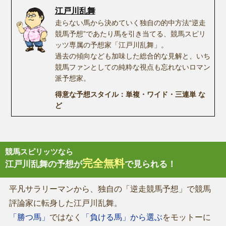
江戸川乱舞
走らない馬から決めていく独自の的中方法“逆走
競馬予想”であたり馬を引き当てる、競馬スピリ
ッツ専属の予想家「江戸川乱舞」。
過去の傾向なども加味した総合的な見解と、いち
競馬ファンとしての純粋な視点も忘れないロマン
派予想家。
得意な予想スタイル：単複・ワイド・三連単 な
ど
競馬スピリッツなら
完全無料
江戸川乱舞の予想が
で見られる！
平凡サラリーマンから、独自の「逆走競馬予想」で競馬
評論家に転身した江戸川乱舞。
「勝つ馬」
ではなく
「負ける馬」から選ぶ
をモットーに