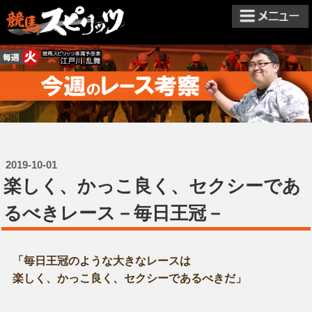
2019-10-01
楽しく、かっこ良く、セクシーであ
るべきレース－毎日王冠－
「毎日王冠のような大きなレースは
楽しく、かっこ良く、セクシーであるべきだ」