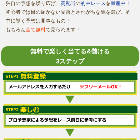
独自の予想を繰り広げ、
高配当
の
的中レース
を
量産中！
初心者では目の届かない見落とされがちな馬を選び、的
中に導く予想は見事なもの！
もちろん
全て無料
で見られます！
無料で楽しく当てる&儲ける
3ステップ