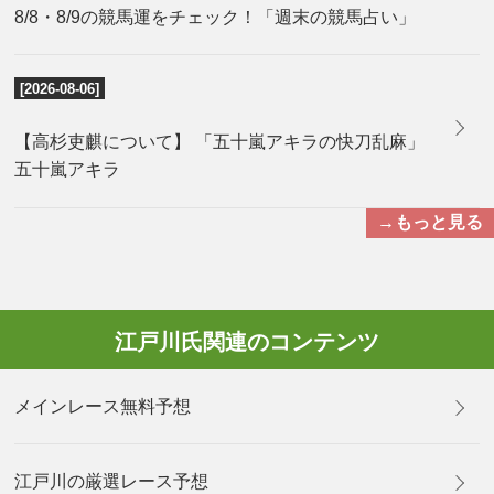
8/8・8/9の競馬運をチェック！「週末の競馬占い」
[2026-08-06]
【高杉吏麒について】 「五十嵐アキラの快刀乱麻」
五十嵐アキラ
→もっと見る
江戸川氏関連のコンテンツ
メインレース無料予想
江戸川の厳選レース予想