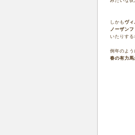
みたいな状
しかも
ヴィ
ノーザンフ
いたりする
例年のよう
春の有力馬