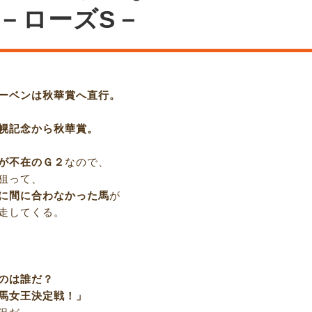
－ローズS－
ーベンは秋華賞へ直行。
幌記念から秋華賞。
が不在のＧ２
なので、
狙って、
に間に合わなかった馬
が
走してくる。
のは誰だ？
馬女王決定戦！」