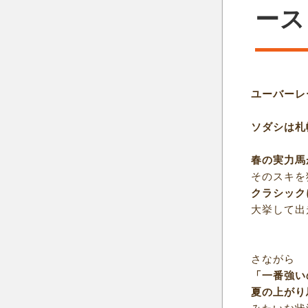
ース
ユーバーレ
ソダシは札
春の実力馬
そのスキを
クラシック
大挙して出
さながら
「一番強い
夏の上がり