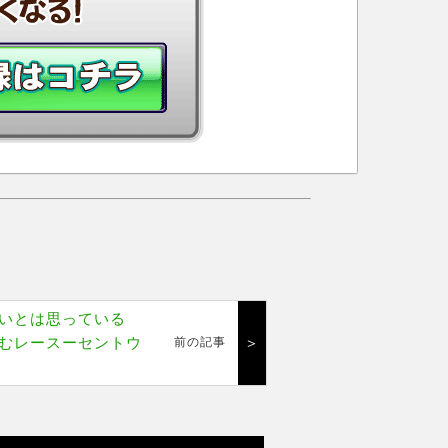
いとは思っている
むレースーセントウ
＞
前の記事