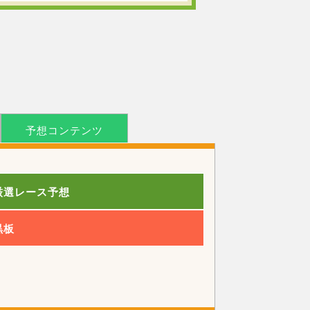
予想コンテンツ
厳選レース予想
黒板