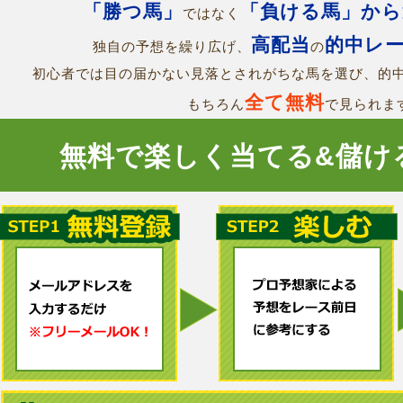
「勝つ馬」
「負ける馬」から
ではなく
高配当
的中レ
独自の予想を繰り広げ、
の
初心者では目の届かない見落とされがちな馬を選び、的
全て無料
もちろん
で見られま
無料で楽しく当てる&儲け