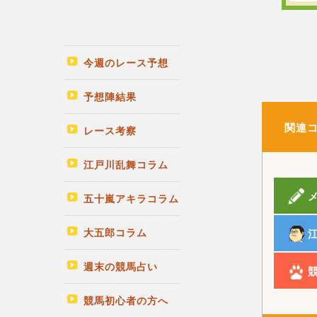
今週のレース予想
予想陣結果
関連
レース考察
江戸川乱舞コラム
五十嵐アキラコラム
大五郎コラム
週末の競馬占い
競馬初心者の方へ