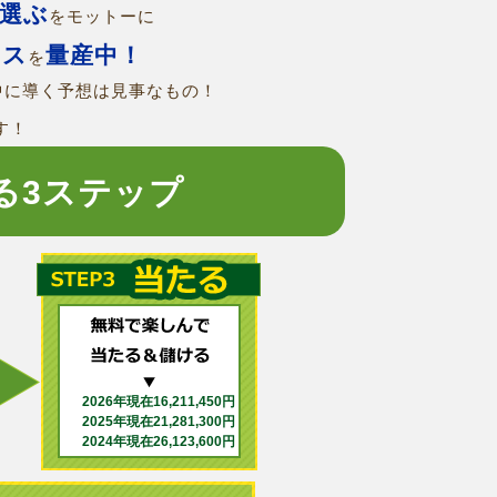
選ぶ
をモットーに
ース
量産中！
を
中に導く予想は見事なもの！
す！
る3ステップ
2026年現在16,211,450円
2025年現在21,281,300円
2024年現在26,123,600円