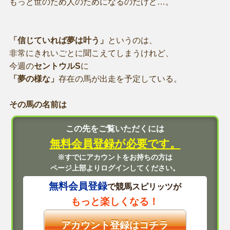
もっと世のため人のためになるのだけど…。
「信じていれば夢は叶う」
というのは、
非常にきれいごとに聞こえてしまうけれど、
今週の
セントウルS
に
「夢の様な」
存在の馬が出走を予定している。
その馬の名前は
この先をご覧いただくには
無料会員登録が必要です。
※すでにアカウントをお持ちの方は
ページ上部よりログインしてください。
無料会員登録
で競馬スピリッツが
もっと楽しくなる！
アカウント登録はコチラ