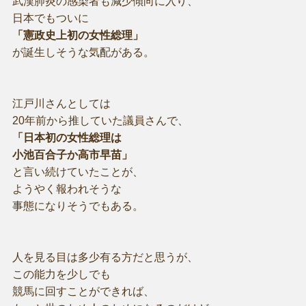
武漢肺炎の感染者も減少傾向に入り、
日本でもついに
「憲政史上初の女性総理」
が誕生しそうな気配がある。
江戸川さんとしては
20年前から推していた議員さんで、
「日本初の女性総理は
小池百合子か高市早苗」
と言い続けていたことが、
ようやく報われそうな
事態になりそうでもある。
人を見る目は多少有る方だと思うが、
この能力を少しでも
競馬に回すことができれば、