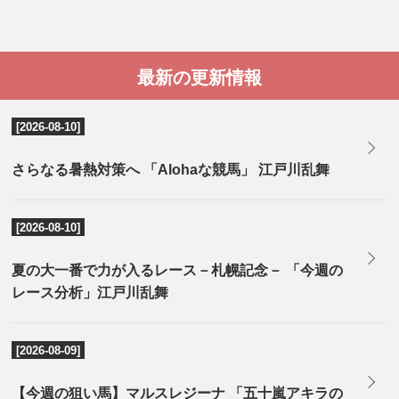
最新の更新情報
[2026-08-10]
さらなる暑熱対策へ 「Alohaな競馬」 江戸川乱舞
[2026-08-10]
夏の大一番で力が入るレース－札幌記念－ 「今週の
レース分析」江戸川乱舞
[2026-08-09]
【今週の狙い馬】マルスレジーナ 「五十嵐アキラの