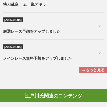
快刀乱麻」 五十嵐アキラ
[2026-08-08]
厳選レース予想をアップしました
[2026-08-08]
メインレース無料予想をアップしました
→もっと見る
江戸川氏関連のコンテンツ