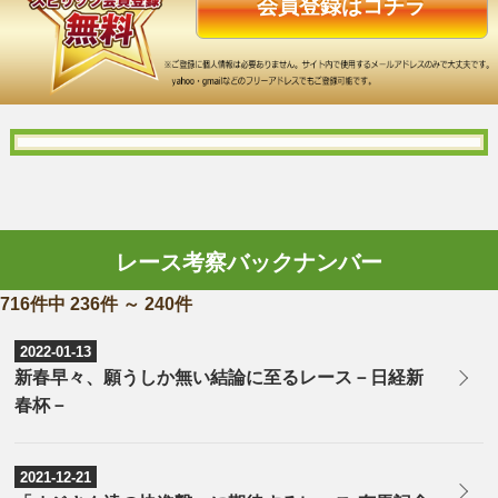
会員登録はコチラ
レース考察バックナンバー
716件中 236件 ～ 240件
2022-01-13
新春早々、願うしか無い結論に至るレース－日経新
春杯－
2021-12-21