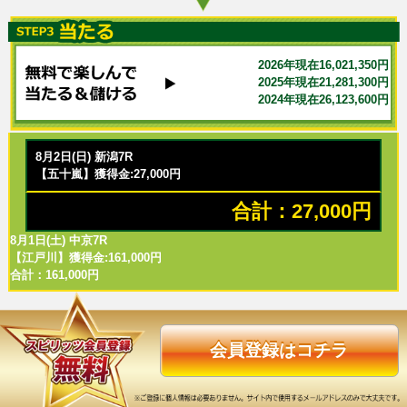
2026年現在16,021,350円
2025年現在21,281,300円
2024年現在26,123,600円
8月2日(日) 新潟7R
【五十嵐】獲得金:27,000円
合計：27,000円
8月1日(土) 中京7R
【江戸川】獲得金:161,000円
合計：161,000円
会員登録はコチラ