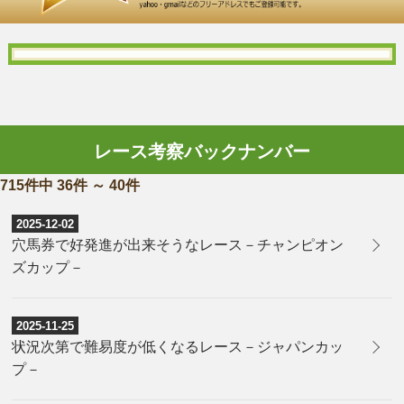
レース考察バックナンバー
715件中 36件 ～ 40件
2025-12-02
穴馬券で好発進が出来そうなレース－チャンピオン
ズカップ－
2025-11-25
状況次第で難易度が低くなるレース－ジャパンカッ
プ－