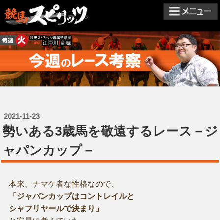
2021-11-23
勢いある3歳馬を敬遠するレース－ジ
ャパンカップ－
本来、ナマケ者な性格なので、
「ジャパンカップはコントレイルと
シャフリヤールで決まり」