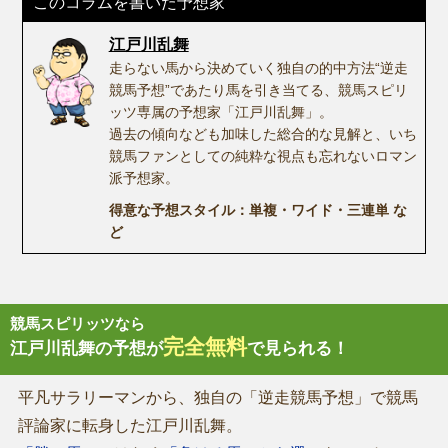
このコラムを書いた予想家
江戸川乱舞
走らない馬から決めていく独自の的中方法“逆走
競馬予想”であたり馬を引き当てる、競馬スピリ
ッツ専属の予想家「江戸川乱舞」。
過去の傾向なども加味した総合的な見解と、いち
競馬ファンとしての純粋な視点も忘れないロマン
派予想家。
得意な予想スタイル：単複・ワイド・三連単 な
ど
競馬スピリッツなら
完全無料
江戸川乱舞の予想が
で見られる！
平凡サラリーマンから、独自の「逆走競馬予想」で競馬
評論家に転身した江戸川乱舞。