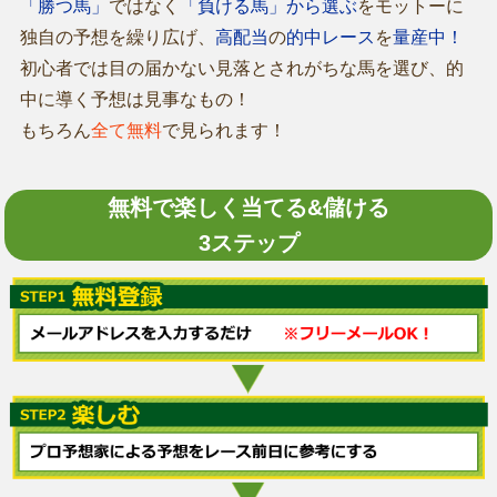
「勝つ馬」
ではなく
「負ける馬」から選ぶ
をモットーに
独自の予想を繰り広げ、
高配当
の
的中レース
を
量産中！
初心者では目の届かない見落とされがちな馬を選び、的
中に導く予想は見事なもの！
もちろん
全て無料
で見られます！
無料で楽しく当てる&儲ける
3ステップ