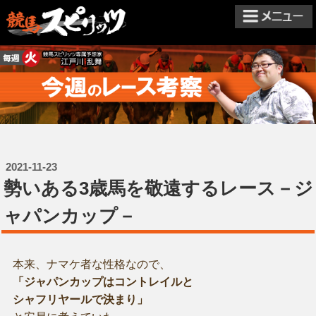
2021-11-23
勢いある3歳馬を敬遠するレース－ジ
ャパンカップ－
本来、ナマケ者な性格なので、
「ジャパンカップはコントレイルと
シャフリヤールで決まり」