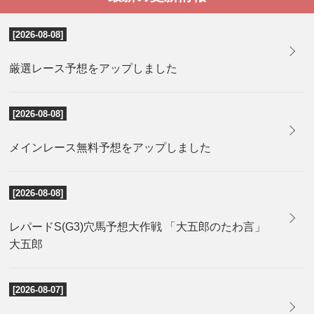
[2026-08-08]
厳選レース予想をアップしました
[2026-08-08]
メインレース無料予想をアップしました
[2026-08-08]
レパードS(G3)穴馬予想大作戦 「大五郎のたわ言」
大五郎
[2026-08-07]