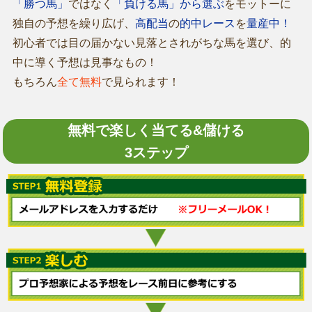
「勝つ馬」
ではなく
「負ける馬」から選ぶ
をモットーに
独自の予想を繰り広げ、
高配当
の
的中レース
を
量産中！
初心者では目の届かない見落とされがちな馬を選び、的
中に導く予想は見事なもの！
もちろん
全て無料
で見られます！
無料で楽しく当てる&儲ける
3ステップ