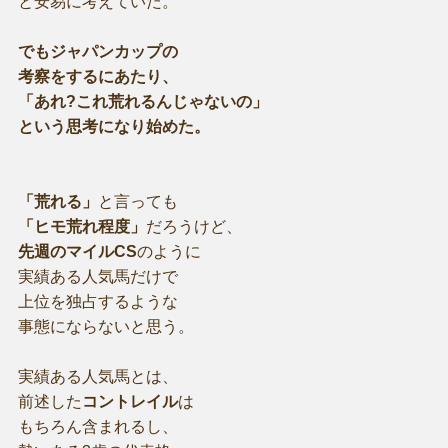
と安易に考えていた。
でもジャパンカップの
考察をするにあたり、
「あれ?これ荒れるんじゃないの」
という思考になり始めた。
「荒れる」
と言っても
「ヒモ荒れ程度」
だろうけど、
先週のマイルCS
のように
実績ある人気馬だけで
上位を独占するような
事態にならないと思う。
実績ある人気馬とは、
前述した
コントレイル
は
もちろん含まれるし、